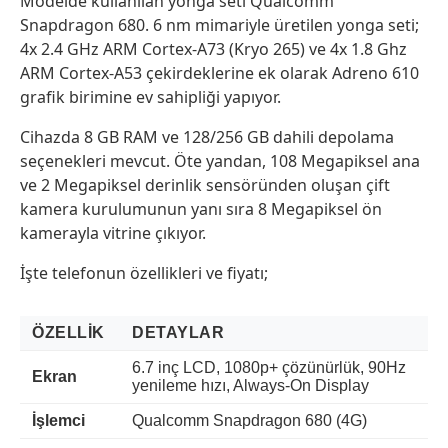
Modelde kullanılan yonga seti Qualcomm
Snapdragon 680. 6 nm mimariyle üretilen yonga seti;
4x 2.4 GHz ARM Cortex-A73 (Kryo 265) ve 4x 1.8 Ghz
ARM Cortex-A53 çekirdeklerine ek olarak Adreno 610
grafik birimine ev sahipliği yapıyor.
Cihazda 8 GB RAM ve 128/256 GB dahili depolama
seçenekleri mevcut. Öte yandan, 108 Megapiksel ana
ve 2 Megapiksel derinlik sensöründen oluşan çift
kamera kurulumunun yanı sıra 8 Megapiksel ön
kamerayla vitrine çıkıyor.
İşte telefonun özellikleri ve fiyatı;
ÖZELLIK
DETAYLAR
6.7 inç LCD, 1080p+ çözünürlük, 90Hz
Ekran
yenileme hızı, Always-On Display
İşlemci
Qualcomm Snapdragon 680 (4G)