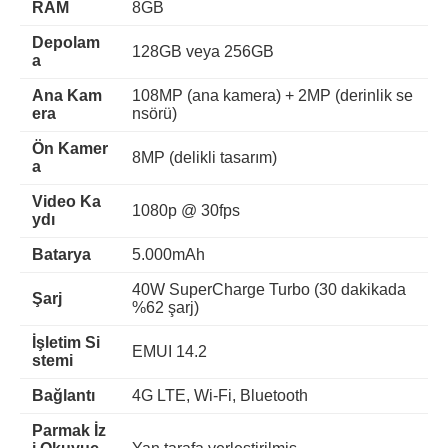
RAM
8GB
Depolam
128GB veya 256GB
a
Ana Kam
108MP (ana kamera) + 2MP (derinlik se
era
nsörü)
Ön Kamer
8MP (delikli tasarım)
a
Video Ka
1080p @ 30fps
ydı
Batarya
5.000mAh
40W SuperCharge Turbo (30 dakikada
Şarj
%62 şarj)
İşletim Si
EMUI 14.2
stemi
Bağlantı
4G LTE, Wi-Fi, Bluetooth
Parmak İz