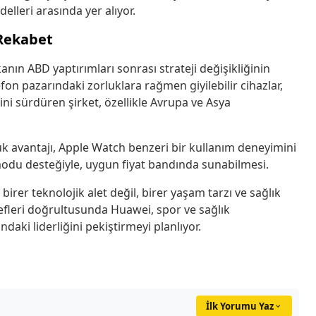
elleri arasında yer alıyor.
 Rekabet
nın ABD yaptırımları sonrası strateji değişikliğinin
lefon pazarındaki zorluklara rağmen giyilebilir cihazlar,
ni sürdüren şirket, özellikle Avrupa ve Asya
ük avantajı, Apple Watch benzeri bir kullanım deneyimini
modu desteğiyle, uygun fiyat bandında sunabilmesi.
ce birer teknolojik alet değil, birer yaşam tarzı ve sağlık
efleri doğrultusunda Huawei, spor ve sağlık
daki liderliğini pekiştirmeyi planlıyor.
İlk Yorumu Yaz