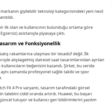
 markanın giyilebilir teknoloji kategorisindeki yeni nesil
anıtıldı.
 bir ilk olan ve kullanıcının bulunduğu ortama göre
gzersiz) asistanıyla piyasaya çıktı.
Tasarım ve Fonksiyonellik
atış rakamlarına ulaşması bir tesadüf değil. İlk
üyle alışılagelmiş dairesel saat tasarımlarından ayrılan
ullanıcıların beğenisini kazandı. Şirket, bu seride
 aynı zamanda profesyonel sağlık takibi ve spor
.
tch Fit 4 Pro varyantı, tasarım tarafındaki görsel
rin talebini ciddi oranda artırdı. Huawei, bu başarı
ncel tutuyor ve kullanıcı geri bildirimlerini yazılım