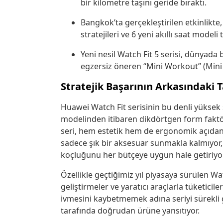
bir kilometre taşını geride bıraktı.
Bangkok’ta gerçekleştirilen etkinlikte,
stratejileri ve 6 yeni akıllı saat modeli t
Yeni nesil Watch Fit 5 serisi, dünyada
egzersiz öneren “Mini Workout” (Mini E
Stratejik Başarının Arkasındaki 
Huawei Watch Fit serisinin bu denli yüksek s
modelinden itibaren dikdörtgen form faktör
seri, hem estetik hem de ergonomik açıdan k
sadece şık bir aksesuar sunmakla kalmıyor,
koçluğunu her bütçeye uygun hale getiriyor
Özellikle geçtiğimiz yıl piyasaya sürülen Wa
geliştirmeler ve yaratıcı araçlarla tüketicile
ivmesini kaybetmemek adına seriyi sürekli gü
tarafında doğrudan ürüne yansıtıyor.