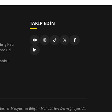
TAKIP EDIN
iriş Katı
mre Cd.
tanbul
nternet Medyası ve Bilişim Muhabirleri Derneği üyesidir.