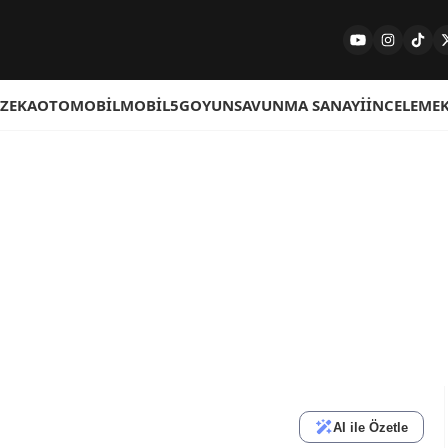
 ZEKA
OTOMOBIL
MOBIL
5G
OYUN
SAVUNMA SANAYI
İNCELEME
AI ile Özetle