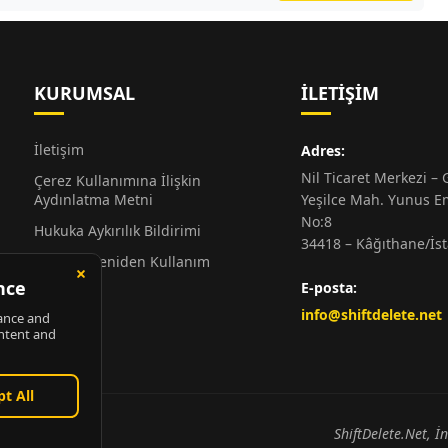
KURUMSAL
İLETIŞIM
İletişim
Adres:
Nil Ticaret Merkezi – G
Çerez Kullanımına İlişkin
Aydınlatma Metni
Yeşilce Mah. Yunus E
No:8
Hukuka Aykırılık Bildirimi
34418 – Kâğıthane/İs
Alıntı ve Yeniden Kullanım
Hakkında
E-posta:
Künye
info@shiftdelete.net
ShiftDelete.Net, İ