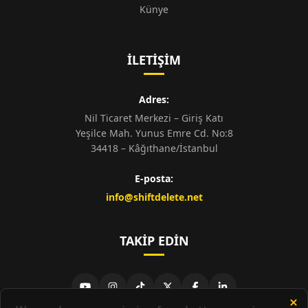
Künye
İLETIŞIM
Adres:
Nil Ticaret Merkezi – Giriş Katı
Yeşilce Mah. Yunus Emre Cd. No:8
34418 – Kâğıthane/İstanbul
E-posta:
info@shiftdelete.net
TAKIP EDIN