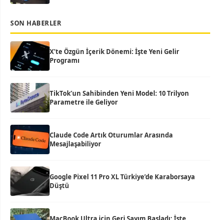
SON HABERLER
X’te Özgün İçerik Dönemi: İşte Yeni Gelir
Programı
TikTok’un Sahibinden Yeni Model: 10 Trilyon
Parametre ile Geliyor
Claude Code Artık Oturumlar Arasında
Mesajlaşabiliyor
Google Pixel 11 Pro XL Türkiye’de Karaborsaya
Düştü
MacBook Ultra için Geri Sayım Başladı: İşte