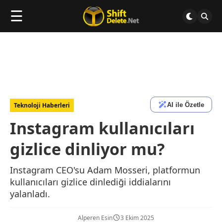
☰
AI ile Özetle
Teknoloji Haberleri
Instagram kullanıcıları
gizlice dinliyor mu?
Instagram CEO'su Adam Mosseri, platformun
kullanıcıları gizlice dinlediği iddialarını
yalanladı.
Alperen Esin
3 Ekim 2025