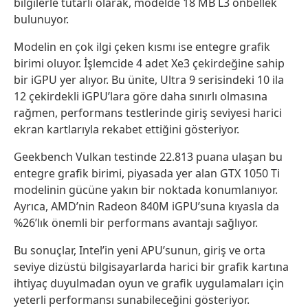
bilgilerle tutarlı olarak, modelde 18 MB L3 önbellek
bulunuyor.
Modelin en çok ilgi çeken kısmı ise entegre grafik
birimi oluyor. İşlemcide 4 adet Xe3 çekirdeğine sahip
bir iGPU yer alıyor. Bu ünite, Ultra 9 serisindeki 10 ila
12 çekirdekli iGPU’lara göre daha sınırlı olmasına
rağmen, performans testlerinde giriş seviyesi harici
ekran kartlarıyla rekabet ettiğini gösteriyor.
Geekbench Vulkan testinde 22.813 puana ulaşan bu
entegre grafik birimi, piyasada yer alan GTX 1050 Ti
modelinin gücüne yakın bir noktada konumlanıyor.
Ayrıca, AMD’nin Radeon 840M iGPU’suna kıyasla da
%26’lık önemli bir performans avantajı sağlıyor.
Bu sonuçlar, Intel’in yeni APU’sunun, giriş ve orta
seviye dizüstü bilgisayarlarda harici bir grafik kartına
ihtiyaç duyulmadan oyun ve grafik uygulamaları için
yeterli performansı sunabileceğini gösteriyor.