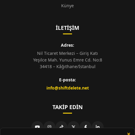
Künye
İLETIŞIM
Adres:
Nil Ticaret Merkezi – Giriş Katı
Yeşilce Mah. Yunus Emre Cd. No:8
34418 – Kâğıthane/İstanbul
E-posta:
info@shiftdelete.net
TAKIP EDIN