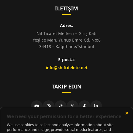
İLETIŞIM
Adres:
Nil Ticaret Merkezi – Giriş Katı
Yeşilce Mah. Yunus Emre Cd. No:8
34418 – Kâğıthane/İstanbul
E-posta:
info@shiftdelete.net
TAKIP EDIN