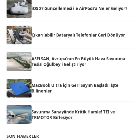
iOS 27 Güncellemesi ile AirPods’a Neler Geliyor?
Çıkarılabilir Bataryalı Telefonlar Geri Dönüyor
ASELSAN, Avrupa’nın En Büyük Hava Savunma
Tesisi Oğulbey’i Geliştiriyor
MacBook Ultra için Geri Sayım Başladı: İşte
Bilinenler
Savunma Sanayiinde Kritik Hamle! TEI ve
TRMOTOR Birleşiyor
SON HABERLER