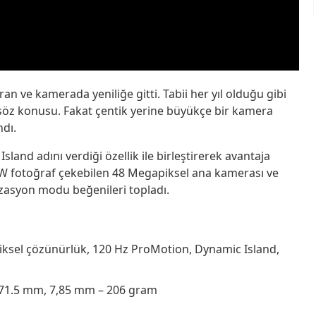
ran ve kamerada yeniliğe gitti. Tabii her yıl olduğu gibi
söz konusu. Fakat çentik yerine büyükçe bir kamera
ndı.
land adını verdiği özellik ile birleştirerek avantaja
AW fotoğraf çekebilen 48 Megapiksel ana kamerası ve
izasyon modu beğenileri topladı.
 piksel çözünürlük, 120 Hz ProMotion, Dynamic Island,
71.5 mm, 7,85 mm – 206 gram