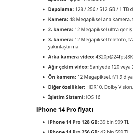
Depolama:
128 / 256 / 512 GB / 1 TB d
Kamera:
48 Megapiksel ana kamera, f/
2. kamera:
12 Megapiksel ultra geniş a
3. kamera:
12 Megapiksel telefoto, f/
yakınlaştırma
Arka kamera video:
4320p@24fps(8K)
Ağır çekim video:
Saniyede 120 veya 
Ön kamera:
12 Megapiksel, f/1.9 diy
Diğer özellikler:
HDR10, Dolby Vision
İşletim Sistemi:
iOS
16
iPhone 14 Pro fiyatı
iPhone 14 Pro 128 GB
: 39 bin 999 TL
iPhone 14 Pro 256 GB:
42 bin 599 TL