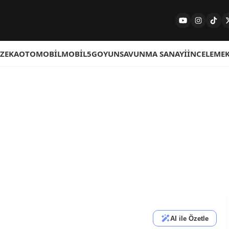
 ZEKA
OTOMOBIL
MOBIL
5G
OYUN
SAVUNMA SANAYI
İNCELEME
AI ile Özetle