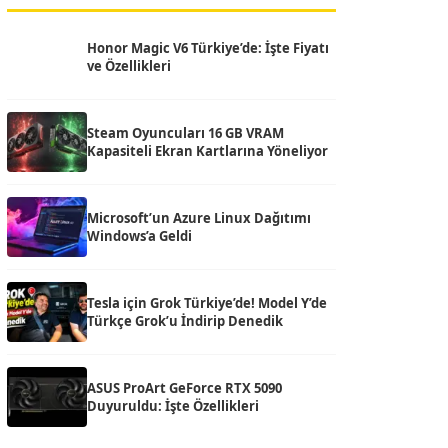
Honor Magic V6 Türkiye’de: İşte Fiyatı
ve Özellikleri
Steam Oyuncuları 16 GB VRAM
Kapasiteli Ekran Kartlarına Yöneliyor
Microsoft’un Azure Linux Dağıtımı
Windows’a Geldi
Tesla için Grok Türkiye’de! Model Y’de
Türkçe Grok’u İndirip Denedik
ASUS ProArt GeForce RTX 5090
Duyuruldu: İşte Özellikleri