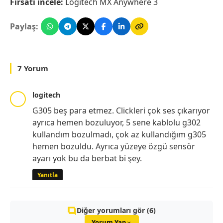
Fırsatı incele:
Logitech MX Anywhere 3
Paylaş:
7 Yorum
logitech
G305 beş para etmez. Clickleri çok ses çıkarıyor
ayrıca hemen bozuluyor, 5 sene kablolu g302
kullandım bozulmadı, çok az kullandığım g305
hemen bozuldu. Ayrıca yüzeye özgü sensör
ayarı yok bu da berbat bi şey.
Yanıtla
Diğer yorumları gör (6)
Yorum Yap