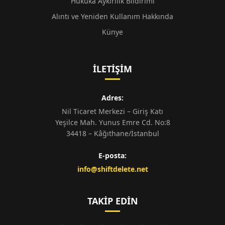
Hukuka Aykırılık Bildirimi
Alıntı ve Yeniden Kullanım Hakkında
Künye
İLETIŞIM
Adres:
Nil Ticaret Merkezi – Giriş Katı
Yeşilce Mah. Yunus Emre Cd. No:8
34418 – Kâğıthane/İstanbul
E-posta:
info@shiftdelete.net
TAKIP EDIN