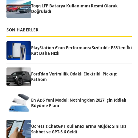
Togg LFP Batarya Kullanımını Resmi Olarak
Doğruladı
SON HABERLER
PlayStation 6’nın Performansı Sızdırıldı: PS5’ten İki
Kat Daha Hızlı
Ford’dan Verimlilik Odaklı Elektrikli Pickup:
Fathom
En Az 6 Yeni Model: Nothing’den 2027 için İddialı
Büyüme Planı
Ücretsiz ChatGPT Kullanıcılarına Müjde: Sınırsız
Sohbet ve GPT-5.6 Geldi