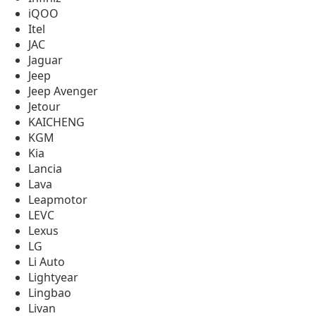
iQOO
Itel
JAC
Jaguar
Jeep
Jeep Avenger
Jetour
KAICHENG
KGM
Kia
Lancia
Lava
Leapmotor
LEVC
Lexus
LG
Li Auto
Lightyear
Lingbao
Livan