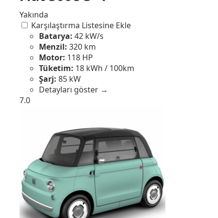
Yakında
Karşılaştırma Listesine Ekle
Batarya:
42 kW/s
Menzil:
320 km
Motor:
118 HP
Tüketim:
18 kWh / 100km
Şarj:
85 kW
Detayları göster →
7.0