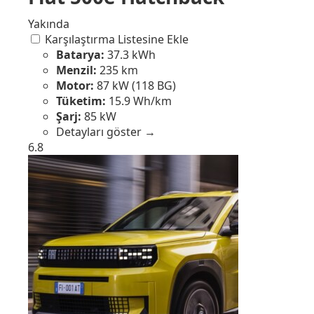
Yakında
Karşılaştırma Listesine Ekle
Batarya:
37.3 kWh
Menzil:
235 km
Motor:
87 kW (118 BG)
Tüketim:
15.9 Wh/km
Şarj:
85 kW
Detayları göster →
6.8