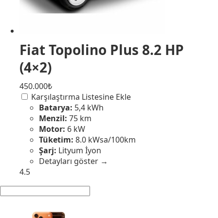
Fiat Topolino Plus 8.2 HP
(4×2)
450.000₺
Karşılaştırma Listesine Ekle
Batarya:
5,4 kWh
Menzil:
75 km
Motor:
6 kW
Tüketim:
8.0 kWsa/100km
Şarj:
Lityum İyon
Detayları göster →
4.5