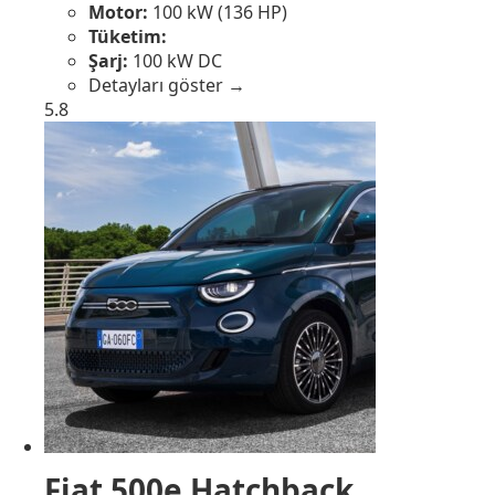
Motor:
100 kW (136 HP)
Tüketim:
Şarj:
100 kW DC
Detayları göster →
5.8
Fiat 500e Hatchback