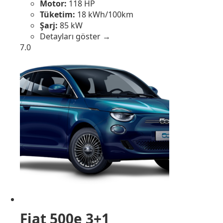
Motor:
118 HP
Tüketim:
18 kWh/100km
Şarj:
85 kW
Detayları göster →
7.0
Fiat 500e 3+1