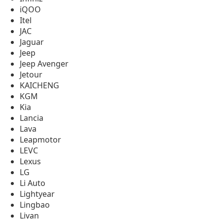
iQOO
Itel
JAC
Jaguar
Jeep
Jeep Avenger
Jetour
KAICHENG
KGM
Kia
Lancia
Lava
Leapmotor
LEVC
Lexus
LG
Li Auto
Lightyear
Lingbao
Livan