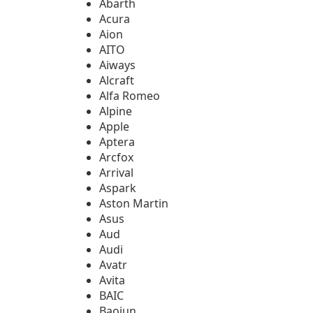
Abarth
Acura
Aion
AITO
Aiways
Alcraft
Alfa Romeo
Alpine
Apple
Aptera
Arcfox
Arrival
Aspark
Aston Martin
Asus
Aud
Audi
Avatr
Avita
BAIC
Baojun