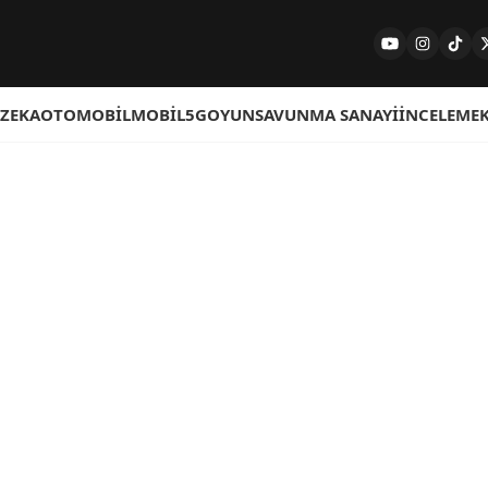
 ZEKA
OTOMOBIL
MOBIL
5G
OYUN
SAVUNMA SANAYI
İNCELEME