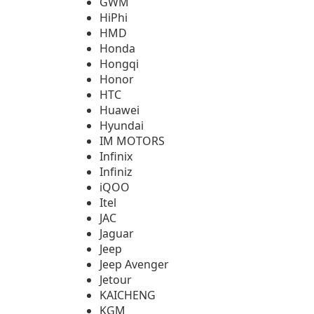
GWM
HiPhi
HMD
Honda
Hongqi
Honor
HTC
Huawei
Hyundai
IM MOTORS
Infinix
Infiniz
iQOO
Itel
JAC
Jaguar
Jeep
Jeep Avenger
Jetour
KAICHENG
KGM