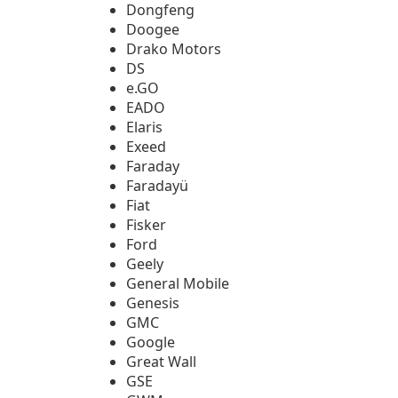
Dongfeng
Doogee
Drako Motors
DS
e.GO
EADO
Elaris
Exeed
Faraday
Faradayü
Fiat
Fisker
Ford
Geely
General Mobile
Genesis
GMC
Google
Great Wall
GSE