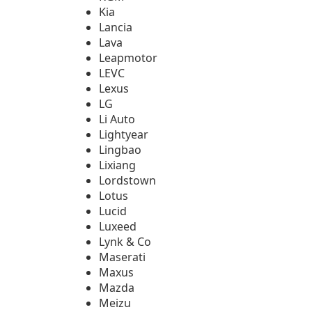
Kia
Lancia
Lava
Leapmotor
LEVC
Lexus
LG
Li Auto
Lightyear
Lingbao
Lixiang
Lordstown
Lotus
Lucid
Luxeed
Lynk & Co
Maserati
Maxus
Mazda
Meizu