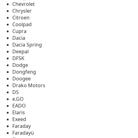
Chevrolet
Chrysler
Citroen
Coolpad
Cupra
Dacia
Dacia Spring
Deepal
DFSK
Dodge
Dongfeng
Doogee
Drako Motors
DS
e.GO
EADO
Elaris
Exeed
Faraday
Faradayü