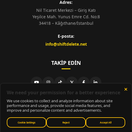
Adres:
Nil Ticaret Merkezi – Giriş Katı
Yeşilce Mah. Yunus Emre Cd. No:8
34418 – Kâğıthane/İstanbul
E-posta:
info@shiftdelete.net
TAKIP EDIN
© 2026
ShiftDelete.Net
- Tüm hakları saklıdır.
ShiftDelete.Net, İnternet Medyası ve Bilişim Muhabirleri Derneği
üyesidir.