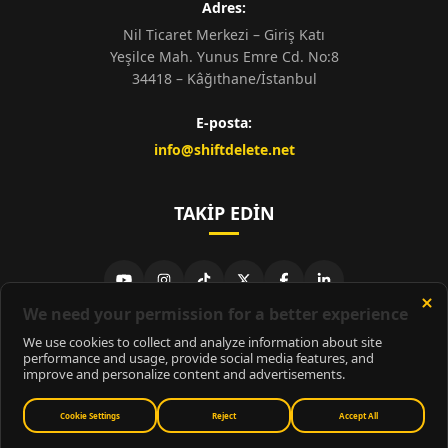
Adres:
Nil Ticaret Merkezi – Giriş Katı
Yeşilce Mah. Yunus Emre Cd. No:8
34418 – Kâğıthane/İstanbul
E-posta:
info@shiftdelete.net
TAKIP EDIN
© 2026
ShiftDelete.Net
- Tüm hakları saklıdır.
ShiftDelete.Net, İnternet Medyası ve Bilişim Muhabirleri Derneği
üyesidir.