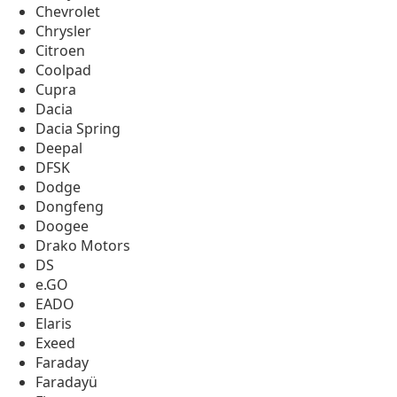
Chevrolet
Chrysler
Citroen
Coolpad
Cupra
Dacia
Dacia Spring
Deepal
DFSK
Dodge
Dongfeng
Doogee
Drako Motors
DS
e.GO
EADO
Elaris
Exeed
Faraday
Faradayü