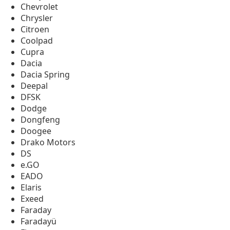
Chevrolet
Chrysler
Citroen
Coolpad
Cupra
Dacia
Dacia Spring
Deepal
DFSK
Dodge
Dongfeng
Doogee
Drako Motors
DS
e.GO
EADO
Elaris
Exeed
Faraday
Faradayü