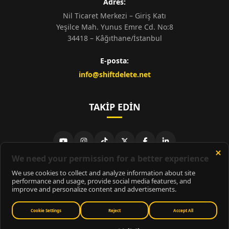
Adres:
Nil Ticaret Merkezi – Giriş Katı
Yeşilce Mah. Yunus Emre Cd. No:8
34418 – Kâğıthane/İstanbul
E-posta:
info@shiftdelete.net
TAKIP EDIN
© 2026
ShiftDelete.Net
- Tüm hakları saklıdır.
ShiftDelete.Net, İnternet Medyası ve Bilişim Muhabirleri Derneği
üyesidir.