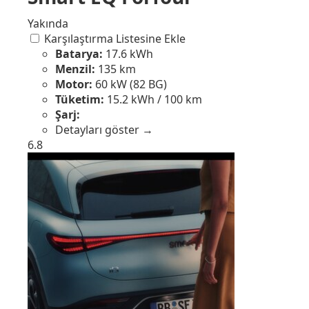
Yakında
Karşılaştırma Listesine Ekle
Batarya:
17.6 kWh
Menzil:
135 km
Motor:
60 kW (82 BG)
Tüketim:
15.2 kWh / 100 km
Şarj:
Detayları göster →
6.8