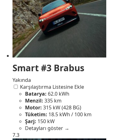
Smart #3 Brabus
Yakında
Karşılaştırma Listesine Ekle
Batarya:
62.0 kWh
Menzil:
335 km
Motor:
315 kW (428 BG)
Tüketim:
18.5 kWh / 100 km
Şarj:
150 kW
Detayları göster →
7.3