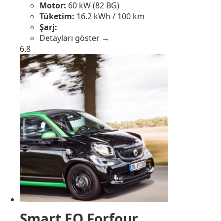
Motor:
60 kW (82 BG)
Tüketim:
16.2 kWh / 100 km
Şarj:
Detayları göster →
6.8
Smart EQ Forfour