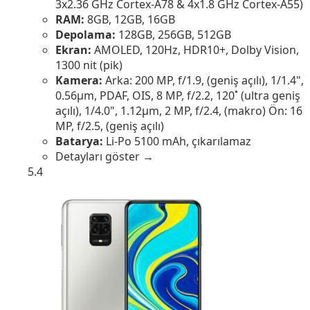
3x2.36 GHz Cortex-A78 & 4x1.8 GHz Cortex-A55)
RAM:
8GB, 12GB, 16GB
Depolama:
128GB, 256GB, 512GB
Ekran:
AMOLED, 120Hz, HDR10+, Dolby Vision,
1300 nit (pik)
Kamera:
Arka: 200 MP, f/1.9, (geniş açılı), 1/1.4",
0.56µm, PDAF, OIS, 8 MP, f/2.2, 120˚ (ultra geniş
açılı), 1/4.0", 1.12µm, 2 MP, f/2.4, (makro) Ön: 16
MP, f/2.5, (geniş açılı)
Batarya:
Li-Po 5100 mAh, çıkarılamaz
Detayları göster →
5.4