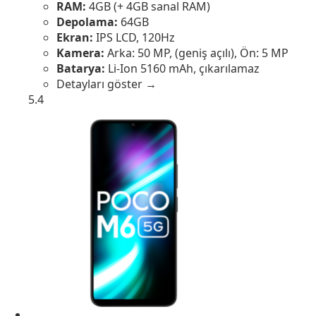
RAM:
4GB (+ 4GB sanal RAM)
Depolama:
64GB
Ekran:
IPS LCD, 120Hz
Kamera:
Arka: 50 MP, (geniş açılı), Ön: 5 MP
Batarya:
Li-Ion 5160 mAh, çıkarılamaz
Detayları göster →
5.4