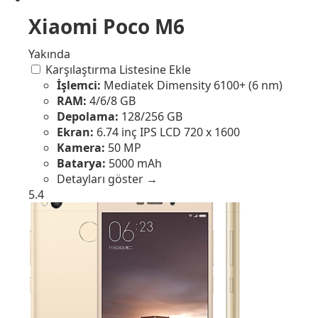
Xiaomi Poco M6
Yakında
Karşılaştırma Listesine Ekle
İşlemci:
Mediatek Dimensity 6100+ (6 nm)
RAM:
4/6/8 GB
Depolama:
128/256 GB
Ekran:
6.74 inç IPS LCD 720 x 1600
Kamera:
50 MP
Batarya:
5000 mAh
Detayları göster →
5.4