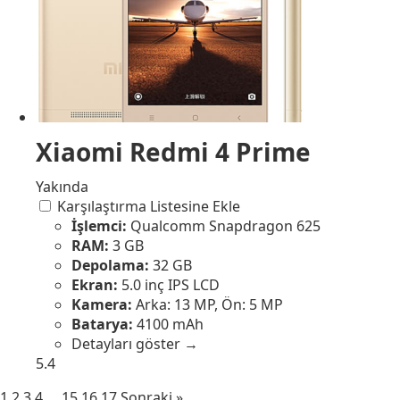
Xiaomi Redmi 4 Prime
Yakında
Karşılaştırma Listesine Ekle
İşlemci:
Qualcomm Snapdragon 625
RAM:
3 GB
Depolama:
32 GB
Ekran:
5.0 inç IPS LCD
Kamera:
Arka: 13 MP, Ön: 5 MP
Batarya:
4100 mAh
Detayları göster →
5.4
1
2
3
4
…
15
16
17
Sonraki »