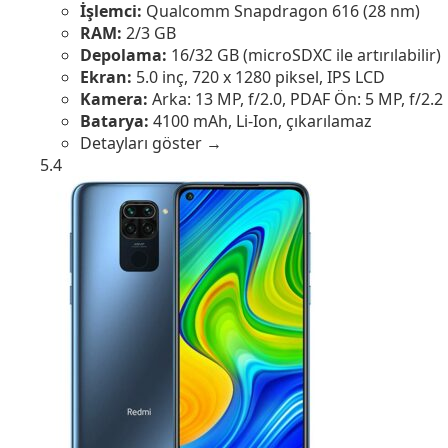
İşlemci:
Qualcomm Snapdragon 616 (28 nm)
RAM:
2/3 GB
Depolama:
16/32 GB (microSDXC ile artırılabilir)
Ekran:
5.0 inç, 720 x 1280 piksel, IPS LCD
Kamera:
Arka: 13 MP, f/2.0, PDAF Ön: 5 MP, f/2.2
Batarya:
4100 mAh, Li-Ion, çıkarılamaz
Detayları göster →
5.4