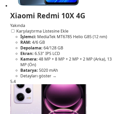
Xiaomi Redmi 10X 4G
Yakında
Karşılaştırma Listesine Ekle
İşlemci:
MediaTek MT6785 Helio G85 (12 nm)
RAM:
4/6 GB
Depolama:
64/128 GB
Ekran:
6.53" IPS LCD
Kamera:
48 MP + 8 MP + 2 MP + 2 MP (Arka), 13
MP (Ön)
Batarya:
5020 mAh
Detayları göster →
5.4