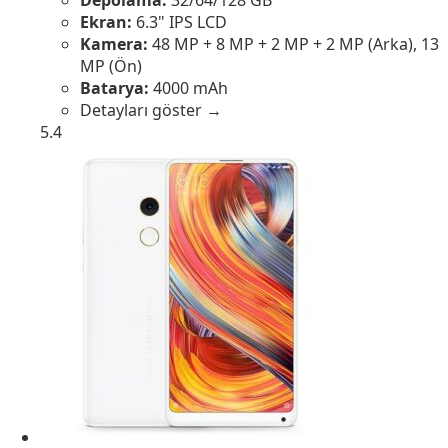
Depolama:
32/64/128 GB
Ekran:
6.3" IPS LCD
Kamera:
48 MP + 8 MP + 2 MP + 2 MP (Arka), 13
MP (Ön)
Batarya:
4000 mAh
Detayları göster →
5.4