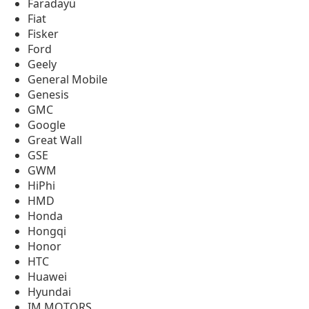
Faradayü
Fiat
Fisker
Ford
Geely
General Mobile
Genesis
GMC
Google
Great Wall
GSE
GWM
HiPhi
HMD
Honda
Hongqi
Honor
HTC
Huawei
Hyundai
IM MOTORS