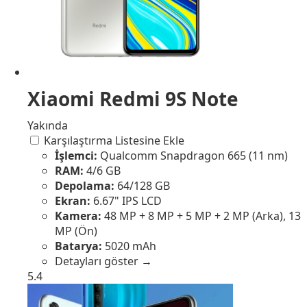
Xiaomi Redmi 9S Note
Yakında
Karşılaştırma Listesine Ekle
İşlemci:
Qualcomm Snapdragon 665 (11 nm)
RAM:
4/6 GB
Depolama:
64/128 GB
Ekran:
6.67" IPS LCD
Kamera:
48 MP + 8 MP + 5 MP + 2 MP (Arka), 13
MP (Ön)
Batarya:
5020 mAh
Detayları göster →
5.4