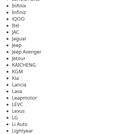
Infinix
Infiniz
iQOO
Itel
JAC
Jaguar
Jeep
Jeep Avenger
Jetour
KAICHENG
KGM
Kia
Lancia
Lava
Leapmotor
LEVC
Lexus
LG
Li Auto
Lightyear