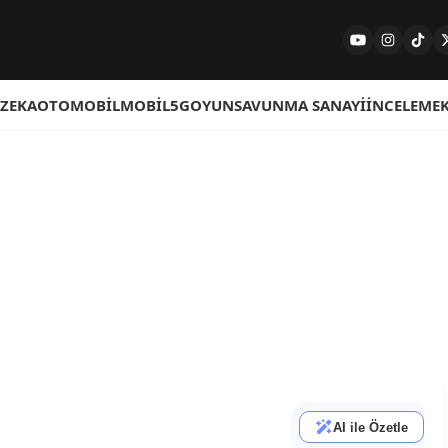
 ZEKA
OTOMOBIL
MOBIL
5G
OYUN
SAVUNMA SANAYI
İNCELEME
AI ile Özetle