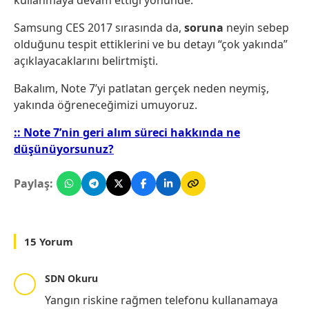
kullanmaya devam ettiği yönünde.
Samsung CES 2017 sırasında da,
soruna
neyin sebep
olduğunu tespit ettiklerini ve bu detayı “çok yakında”
açıklayacaklarını belirtmişti.
Bakalım, Note 7’yi patlatan gerçek neden neymiş,
yakında öğreneceğimizi umuyoruz.
:: Note 7’nin geri alım süreci hakkında ne
düşünüyorsunuz?
Paylaş:
15 Yorum
SDN Okuru
Yangın riskine rağmen telefonu kullanamaya