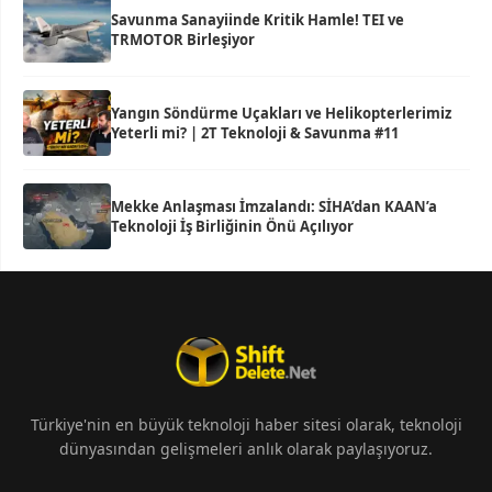
Savunma Sanayiinde Kritik Hamle! TEI ve
TRMOTOR Birleşiyor
Yangın Söndürme Uçakları ve Helikopterlerimiz
Yeterli mi? | 2T Teknoloji & Savunma #11
Mekke Anlaşması İmzalandı: SİHA’dan KAAN’a
Teknoloji İş Birliğinin Önü Açılıyor
Türkiye'nin en büyük teknoloji haber sitesi olarak, teknoloji
dünyasından gelişmeleri anlık olarak paylaşıyoruz.