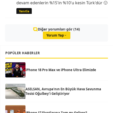
devam edenlerin %15'in %10'u kesin Türk'dür 🙂
Yanıtla
Diğer yorumları gör (14)
Yorum Yap
POPÜLER HABERLER
iPhone 18 Pro Max ve iPhone Ultra Elimizde
ASELSAN, Avrupa’nın En Büyük Hava Savunma
Tesisi Oğulbey’i Geliştiriyor
iPhone 17 Fiyatlarına Zam mı Geliyor?