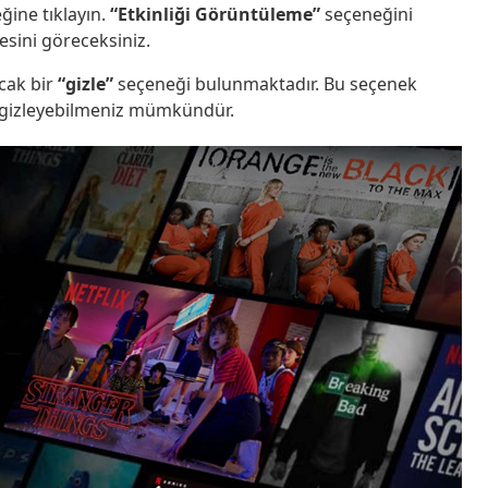
ine tıklayın.
“Etkinliği Görüntüleme”
seçeneğini
tesini göreceksiniz.
cak bir
“gizle”
seçeneği bulunmaktadır. Bu seçenek
n gizleyebilmeniz mümkündür.