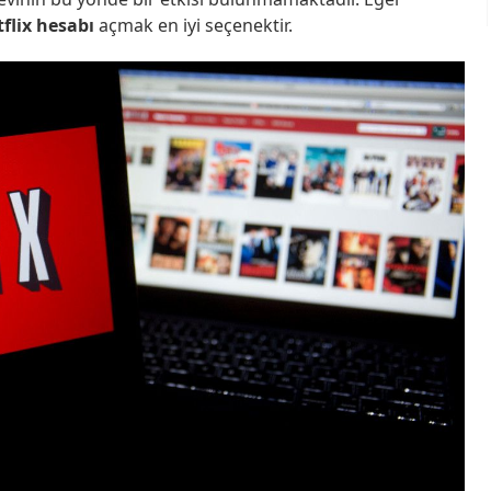
flix hesabı
açmak en iyi seçenektir.