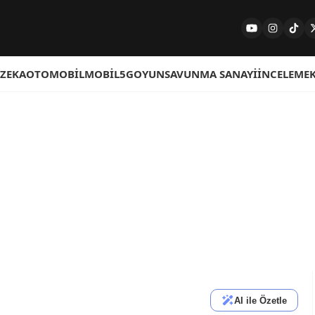
 ZEKA
OTOMOBIL
MOBIL
5G
OYUN
SAVUNMA SANAYI
İNCELEME
AI ile Özetle