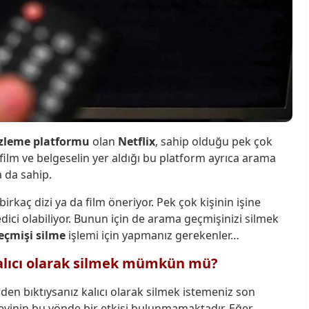
 izleme platformu
olan
Netflix
, sahip olduğu pek çok
i, film ve belgeselin yer aldığı bu platform ayrıca arama
 da sahip.
birkaç dizi ya da film öneriyor. Pek çok kişinin işine
 edici olabiliyor. Bunun için de arama geçmişinizi silmek
eçmişi silme
işlemi için yapmanız gerekenler…
kalıcı olarak silmek mümkün mü?
erden bıktıysanız kalıcı olarak silmek istemeniz son
evinin bu yönde bir etkisi bulunmamaktadır. Eğer