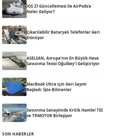
iOS 27 Güncellemesi ile AirPods’a
Neler Geliyor?
Çıkarılabilir Bataryalı Telefonlar Geri
Dönüyor
ASELSAN, Avrupa’nın En Büyük Hava
Savunma Tesisi Oğulbey’i Geliştiriyor
MacBook Ultra için Geri Sayım
Başladı: İşte Bilinenler
Savunma Sanayiinde Kritik Hamle! TEI
ve TRMOTOR Birleşiyor
SON HABERLER