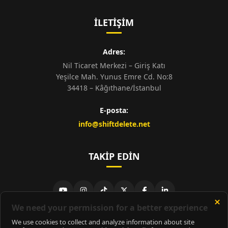
İLETIŞIM
Adres:
Nil Ticaret Merkezi – Giriş Katı
Yeşilce Mah. Yunus Emre Cd. No:8
34418 – Kâğıthane/İstanbul
E-posta:
info@shiftdelete.net
TAKIP EDIN