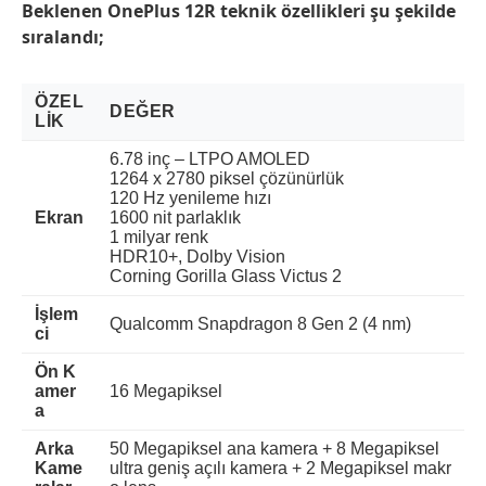
Beklenen OnePlus 12R teknik özellikleri şu şekilde
sıralandı;
ÖZEL
DEĞER
LIK
6.78 inç – LTPO AMOLED
1264 x 2780 piksel çözünürlük
120 Hz yenileme hızı
Ekran
1600 nit parlaklık
1 milyar renk
HDR10+, Dolby Vision
Corning Gorilla Glass Victus 2
İşlem
Qualcomm Snapdragon 8 Gen 2 (4 nm)
ci
Ön K
amer
16 Megapiksel
a
Arka
50 Megapiksel ana kamera + 8 Megapiksel
Kame
ultra geniş açılı kamera + 2 Megapiksel makr