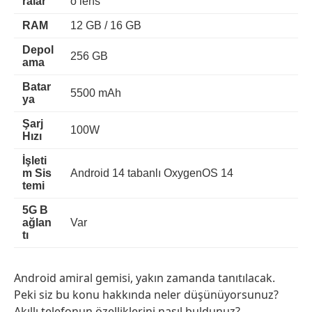
ralar
o lens
RAM
12 GB / 16 GB
Depol
256 GB
ama
Batar
5500 mAh
ya
Şarj
100W
Hızı
İşleti
m Sis
Android 14 tabanlı OxygenOS 14
temi
5G B
ağlan
Var
tı
Android amiral gemisi, yakın zamanda tanıtılacak.
Peki siz bu konu hakkında neler düşünüyorsunuz?
Akıllı telefonun özelliklerini nasıl buldunuz?