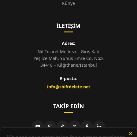
Künye
İLETIŞIM
Adres:
Nil Ticaret Merkezi – Giriş Katı
Yeşilce Mah. Yunus Emre Cd. No:8
34418 – Kâğıthane/İstanbul
E-posta:
info@shiftdelete.net
TAKIP EDIN