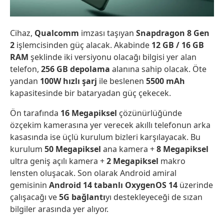
Cihaz,
Qualcomm
imzası taşıyan
Snapdragon 8 Gen
2
işlemcisinden güç alacak. Akabinde
12 GB / 16 GB
RAM
şeklinde iki versiyonu olacağı bilgisi yer alan
telefon,
256 GB depolama
alanına sahip olacak. Öte
yandan
100W hızlı şarj
ile beslenen
5500 mAh
kapasitesinde bir bataryadan güç çekecek.
Ön tarafında
16 Megapiksel
çözünürlüğünde
özçekim kamerasına yer verecek akıllı telefonun arka
kasasında ise üçlü kurulum bizleri karşılayacak. Bu
kurulum
50 Megapiksel
ana kamera +
8 Megapiksel
ultra geniş açılı kamera +
2 Megapiksel
makro
lensten oluşacak. Son olarak Android amiral
gemisinin
Android 14 tabanlı OxygenOS 14
üzerinde
çalışacağı ve
5G bağlantı
yı destekleyeceği de sızan
bilgiler arasında yer alıyor.