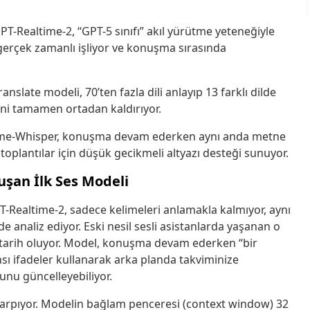
T-Realtime-2, “GPT-5 sınıfı” akıl yürütme yeteneğiyle
gerçek zamanlı işliyor ve konuşma sırasında
nslate modeli, 70’ten fazla dili anlayıp 13 farklı dilde
erini tamamen ortadan kaldırıyor.
me-Whisper, konuşma devam ederken aynı anda metne
oplantılar için düşük gecikmeli altyazı desteği sunuyor.
şan İlk Ses Modeli
T-Realtime-2, sadece kelimeleri anlamakla kalmıyor, aynı
 analiz ediyor. Eski nesil sesli asistanlarda yaşanan o
tarih oluyor. Model, konuşma devam ederken “bir
sı ifadeler kullanarak arka planda takviminize
unu güncelleyebiliyor.
e çarpıyor. Modelin bağlam penceresi (context window) 32