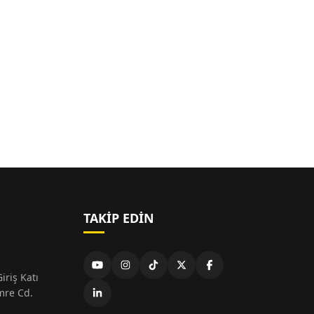
TAKIP EDIN
iriş Katı
mre Cd.