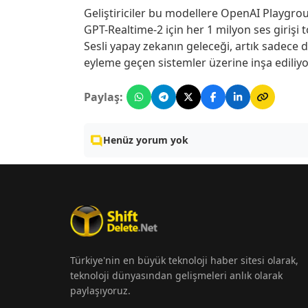
Geliştiriciler bu modellere OpenAI Playgrou
GPT-Realtime-2 için her 1 milyon ses girişi 
Sesli yapay zekanın geleceği, artık sadece 
eyleme geçen sistemler üzerine inşa ediliyo
Paylaş:
Henüz yorum yok
Türkiye'nin en büyük teknoloji haber sitesi olarak,
teknoloji dünyasından gelişmeleri anlık olarak
paylaşıyoruz.