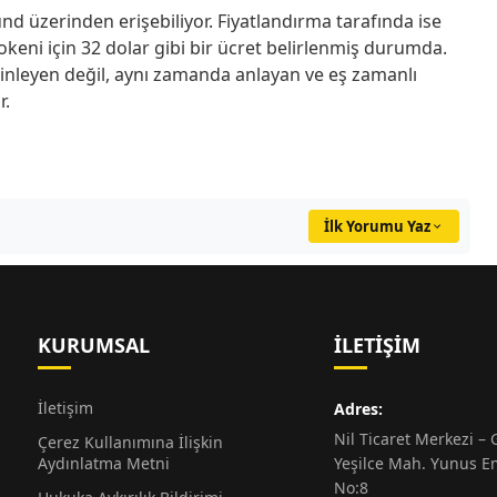
nd üzerinden erişebiliyor. Fiyatlandırma tarafında ise
tokeni için 32 dolar gibi bir ücret belirlenmiş durumda.
dinleyen değil, aynı zamanda anlayan ve eş zamanlı
r.
İlk Yorumu Yaz
KURUMSAL
İLETIŞIM
İletişim
Adres:
Nil Ticaret Merkezi – G
Çerez Kullanımına İlişkin
Aydınlatma Metni
Yeşilce Mah. Yunus E
No:8