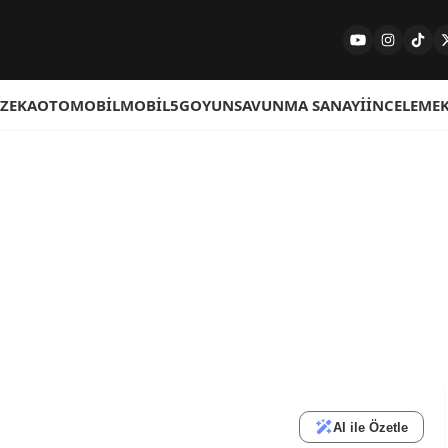
 ZEKA
OTOMOBIL
MOBIL
5G
OYUN
SAVUNMA SANAYI
İNCELEME
AI ile Özetle