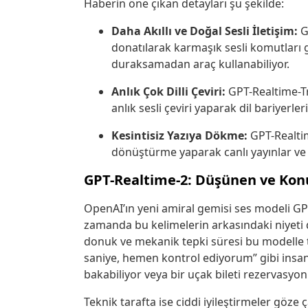
Haberin öne çıkan detayları şu şekilde:
Daha Akıllı ve Doğal Sesli İletişim:
GP
donatılarak karmaşık sesli komutları 
duraksamadan araç kullanabiliyor.
Anlık Çok Dilli Çeviri:
GPT-Realtime-Tra
anlık sesli çeviri yaparak dil bariyerl
Kesintisiz Yazıya Dökme:
GPT-Realti
dönüştürme yaparak canlı yayınlar ve t
GPT-Realtime-2: Düşünen ve Konu
OpenAI’ın yeni amiral gemisi ses modeli GP
zamanda bu kelimelerin arkasındaki niyeti de
donuk ve mekanik tepki süresi bu modelle 
saniye, hemen kontrol ediyorum” gibi insan
bakabiliyor veya bir uçak bileti rezervasyon
Teknik tarafta ise ciddi iyileştirmeler göz