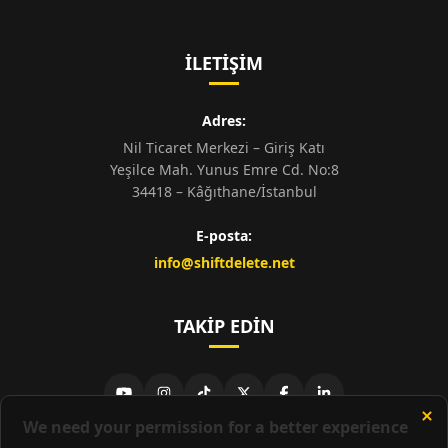
İLETIŞIM
Adres:
Nil Ticaret Merkezi – Giriş Katı
Yeşilce Mah. Yunus Emre Cd. No:8
34418 – Kâğıthane/İstanbul
E-posta:
info@shiftdelete.net
TAKIP EDIN