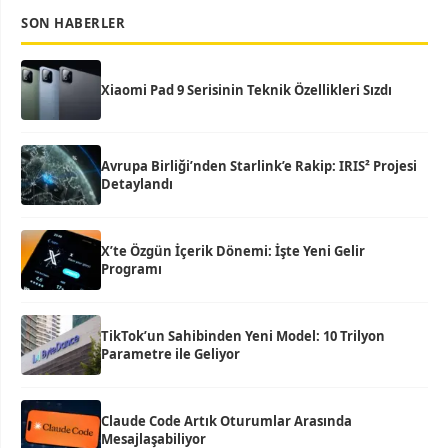
SON HABERLER
Xiaomi Pad 9 Serisinin Teknik Özellikleri Sızdı
Avrupa Birliği’nden Starlink’e Rakip: IRIS² Projesi
Detaylandı
X’te Özgün İçerik Dönemi: İşte Yeni Gelir
Programı
TikTok’un Sahibinden Yeni Model: 10 Trilyon
Parametre ile Geliyor
Claude Code Artık Oturumlar Arasında
Mesajlaşabiliyor