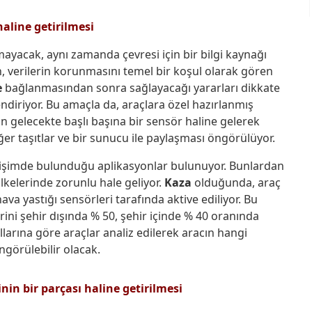
haline getirilmesi
mayacak, aynı zamanda çevresi için bir bilgi kaynağı
n, verilerin korunmasını temel bir koşul olarak gören
e
bağlanmasından sonra sağlayacağı yararları dikkate
lendiriyor. Bu amaçla da, araçlara özel hazırlanmış
tın gelecekte başlı başına bir sensör haline gelerek
ğer taşıtlar ve bir sunucu ile paylaşması öngörülüyor.
iletişimde bulunduğu aplikasyonlar bulunuyor. Bunlardan
 ülkelerinde zorunlu hale geliyor.
Kaza
olduğunda, araç
ava yastığı sensörleri tarafında aktive ediliyor. Bu
erini şehir dışında % 50, şehir içinde % 40 oranında
larına göre araçlar analiz edilerek aracın hangi
görülebilir olacak.
in bir parçası haline getirilmesi