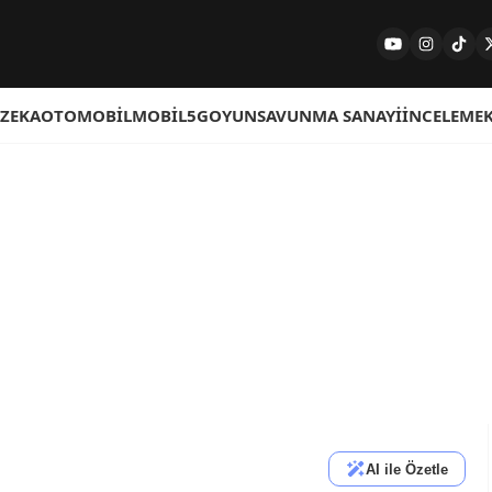
 ZEKA
OTOMOBIL
MOBIL
5G
OYUN
SAVUNMA SANAYI
İNCELEME
AI ile Özetle