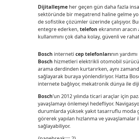
Dijitalleşme
her geçen gün daha fazla insan
sektöründe bir megatrend haline gelme yol
de sofistike çözümler üzerinde çalışıyor. Bu
entegre ederken,
telefon
ekranının aracın
kullanımını çok daha kolay, güvenli ve raha
Bosch
interneti
cep telefonları
nın yardımı
Bosch
hizmetleri elektrikli otomobil sürücü
arama derdinden kurtarırken, aynı zamanda
sağlayarak buraya yönlendiriyor. Hatta Bos
internete bağlıyor, mekatronik dünya ile diji
Bosch
’un 2012 yılında ticari araçlar için 
yavaşlamayı önlemeyi hedefliyor. Navigasy
durumlarda yüksek yakıt tasarruflu moda ge
görerek yapılan hızlanma ve yavaşlamalar i
sağlayabiliyor.
{pagebreak:::: 2}