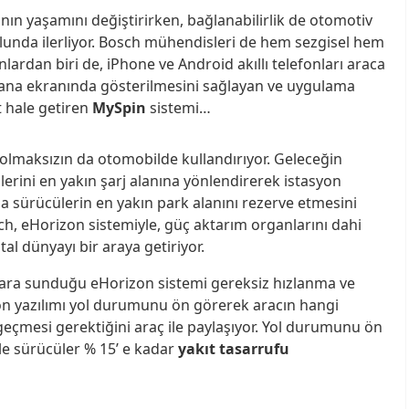
ın yaşamını değiştirirken, bağlanabilirlik de otomotiv
unda ilerliyor. Bosch mühendisleri de hem sezgisel hem
nlardan biri de, iPhone ve Android akıllı telefonları araca
 ana ekranında gösterilmesini sağlayan ve uygulama
t hale getiren
MySpin
sistemi…
 olmaksızın da otomobilde kullandırıyor. Geleceğin
lerini en yakın şarj alanına yönlendirerek istasyon
 sürücülerin en yakın park alanını rezerve etmesini
ch, eHorizon sistemiyle, güç aktarım organlarını dahi
tal dünyayı bir araya getiriyor.
pazara sunduğu eHorizon sistemi gereksiz hızlanma ve
on yazılımı yol durumunu ön görerek aracın hangi
çmesi gerektiğini araç ile paylaşıyor. Yol durumunu ön
le sürücüler % 15’ e kadar
yakıt tasarrufu