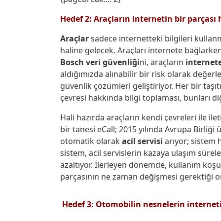
Hedef 2: Araçların internetin bir parçası 
Araçlar
sadece internetteki bilgileri kullan
haline gelecek. Araçları internete bağlarke
Bosch veri güvenliği
ni, araçların
internet
aldığımızda alınabilir bir risk olarak değer
güvenlik çözümleri geliştiriyor. Her bir taşı
çevresi hakkında bilgi toplaması, bunları di
Hali hazırda araçların kendi çevreleri ile 
bir tanesi eCall; 2015 yılında Avrupa Birliği
otomatik olarak
acil servisi
arıyor; sistem h
sistem, acil servislerin kazaya ulaşım sürel
azaltıyor. İlerleyen dönemde, kullanım koşul
parçasının ne zaman değişmesi gerektiği ön
Hedef 3: Otomobilin nesnelerin internetin