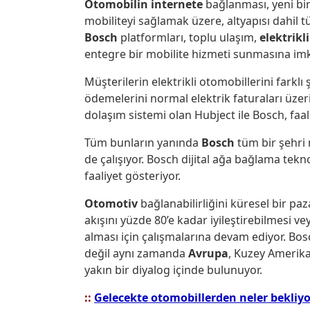
Otomobilin internete
bağlanması, yeni bi
mobiliteyi sağlamak üzere, altyapısı dahil t
Bosch
platformları, toplu ulaşım,
elektrikl
entegre bir mobilite hizmeti sunmasına imk
Müşterilerin elektrikli otomobillerini farklı
ödemelerini normal elektrik faturaları üze
dolaşım sistemi olan Hubject ile Bosch, faal
Tüm bunların yanında
Bosch
tüm bir şehri 
de çalışıyor. Bosch dijital ağa bağlama tek
faaliyet gösteriyor.
Otomotiv
bağlanabilirliğini küresel bir paz
akışını yüzde 80’e kadar iyileştirebilmesi ve
alması için çalışmalarına devam ediyor. Bosc
değil aynı zamanda
Avrupa
, Kuzey Amerika 
yakın bir diyalog içinde bulunuyor.
::
Gelecekte otomobillerden neler bekliy