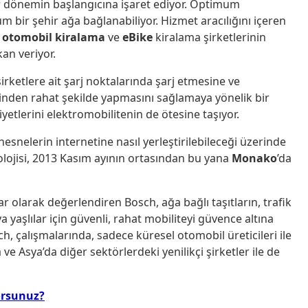
r dönemin başlangıcına işaret ediyor. Optimum
üm bir şehir ağa bağlanabiliyor. Hizmet aracılığını içeren
i otomobil
kiralama
ve
eBike
kiralama şirketlerinin
an veriyor.
 şirketlere ait şarj noktalarında şarj etmesine ve
rinden rahat şekilde yapmasını sağlamaya yönelik bir
iyetlerini elektromobilitenin de ötesine taşıyor.
nesnelerin internetine nasıl yerleştirilebileceği üzerinde
nolojisi, 2013 Kasım ayının ortasından bu yana
Monako
’da
ar olarak değerlendiren Bosch, ağa bağlı taşıtların, trafik
ya yaşlılar için güvenli, rahat mobiliteyi güvence altına
h, çalışmalarında, sadece küresel otomobil üreticileri ile
ve Asya’da diğer sektörlerdeki yenilikçi şirketler ile de
orsunuz?