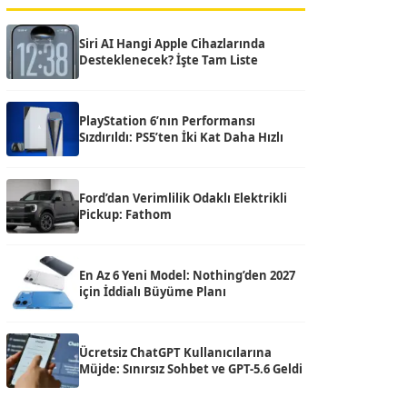
Siri AI Hangi Apple Cihazlarında
Desteklenecek? İşte Tam Liste
PlayStation 6’nın Performansı
Sızdırıldı: PS5’ten İki Kat Daha Hızlı
Ford’dan Verimlilik Odaklı Elektrikli
Pickup: Fathom
En Az 6 Yeni Model: Nothing’den 2027
için İddialı Büyüme Planı
Ücretsiz ChatGPT Kullanıcılarına
Müjde: Sınırsız Sohbet ve GPT-5.6 Geldi