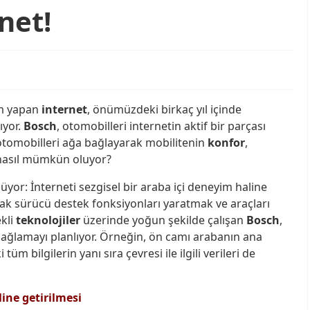
net!
m yapan
internet
, önümüzdeki birkaç yıl içinde
ıyor.
Bosch
, otomobilleri internetin aktif bir parçası
 otomobilleri ağa bağlayarak mobilitenin
konfor
,
bu nasıl mümkün oluyor?
üyor: İnterneti sezgisel bir araba içi deneyim haline
k sürücü destek fonksiyonları yaratmak ve araçları
ekli
teknolojiler
üzerinde yoğun şekilde çalışan
Bosch
,
bağlamayı planlıyor. Örneğin, ön camı arabanın ana
üm bilgilerin yanı sıra çevresi ile ilgili verileri de
line getirilmesi