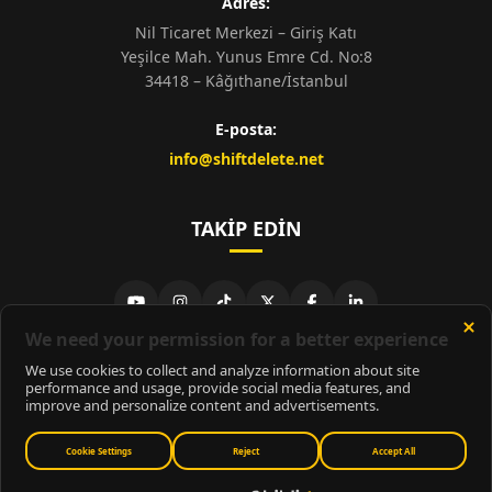
Adres:
Nil Ticaret Merkezi – Giriş Katı
Yeşilce Mah. Yunus Emre Cd. No:8
34418 – Kâğıthane/İstanbul
E-posta:
info@shiftdelete.net
TAKIP EDIN
© 2026
ShiftDelete.Net
- Tüm hakları saklıdır.
ShiftDelete.Net, İnternet Medyası ve Bilişim Muhabirleri Derneği
üyesidir.