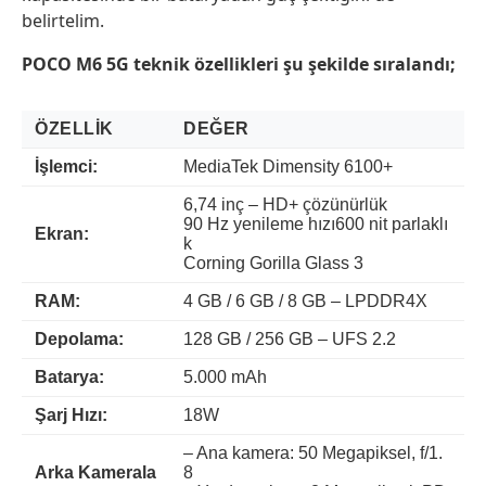
belirtelim.
POCO M6 5G teknik özellikleri şu şekilde sıralandı;
ÖZELLIK
DEĞER
İşlemci:
MediaTek Dimensity 6100+
6,74 inç – HD+ çözünürlük
90 Hz yenileme hızı600 nit parlaklı
Ekran:
k
Corning Gorilla Glass 3
RAM:
4 GB / 6 GB / 8 GB – LPDDR4X
Depolama:
128 GB / 256 GB – UFS 2.2
Batarya:
5.000 mAh
Şarj Hızı:
18W
– Ana kamera: 50 Megapiksel, f/1.
Arka Kamerala
8