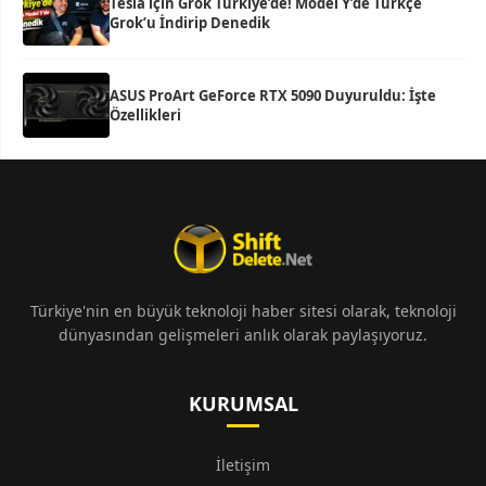
Tesla için Grok Türkiye’de! Model Y’de Türkçe
Grok’u İndirip Denedik
ASUS ProArt GeForce RTX 5090 Duyuruldu: İşte
Özellikleri
Türkiye'nin en büyük teknoloji haber sitesi olarak, teknoloji
dünyasından gelişmeleri anlık olarak paylaşıyoruz.
KURUMSAL
İletişim