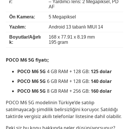
r:
– Yardımcı lens: 2 Megapiksel, PD
AF
Ön Kamera:
5 Megapiksel
Yazılım:
Android 13 tabanlı MIUI 14
Boyutlar/Ağırlı
168 x 77.91 x 8.19 mm
k:
195 gram
POCO M6 5G fiyatı;
POCO M6 5G
4 GB RAM + 128 GB:
125 dolar
POCO M6 5G
6 GB RAM + 128 GB:
140 dolar
POCO M6 5G
8 GB RAM + 256 GB:
160 dolar
POCO M6 5G modelinin Türkiye’de satılıp
satılmayacağı şimdilik belirsizliğini koruyor. Satıldığı
taktirde vergisiz akıllı telefonlar listesine dahil olabilir.
Peki siz bu konu hakkında neler düşünüyorsunuz?