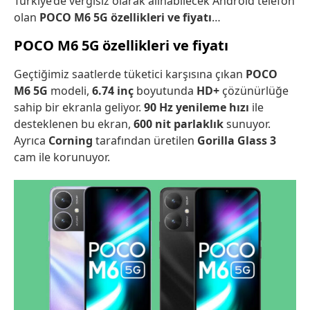
Türkiye’de vergisiz olarak alınabilecek Android telefon
olan
POCO M6 5G özellikleri ve fiyatı
…
POCO M6 5G özellikleri ve fiyatı
Geçtiğimiz saatlerde tüketici karşısına çıkan
POCO
M6 5G
modeli,
6.74 inç
boyutunda
HD+
çözünürlüğe
sahip bir ekranla geliyor.
90 Hz yenileme hızı
ile
desteklenen bu ekran,
600 nit parlaklık
sunuyor.
Ayrıca
Corning
tarafından üretilen
Gorilla Glass 3
cam ile korunuyor.