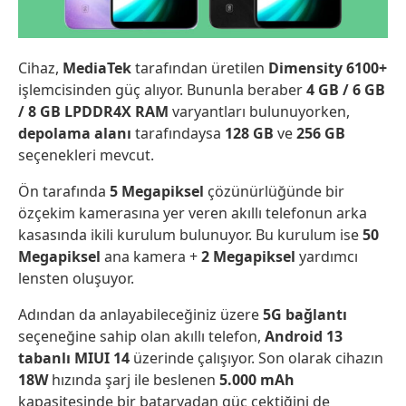
Cihaz,
MediaTek
tarafından üretilen
Dimensity 6100+
işlemcisinden güç alıyor. Bununla beraber
4 GB / 6 GB
/ 8 GB LPDDR4X RAM
varyantları bulunuyorken,
depolama alanı
tarafındaysa
128 GB
ve
256 GB
seçenekleri mevcut.
Ön tarafında
5 Megapiksel
çözünürlüğünde bir
özçekim kamerasına yer veren akıllı telefonun arka
kasasında ikili kurulum bulunuyor. Bu kurulum ise
50
Megapiksel
ana kamera +
2 Megapiksel
yardımcı
lensten oluşuyor.
Adından da anlayabileceğiniz üzere
5G bağlantı
seçeneğine sahip olan akıllı telefon,
Android 13
tabanlı MIUI 14
üzerinde çalışıyor. Son olarak cihazın
18W
hızında şarj ile beslenen
5.000 mAh
kapasitesinde bir bataryadan güç çektiğini de