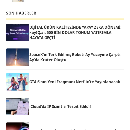
SON HABERLER
DİJİTAL ÜRÜN KALİTESİNDE YAPAY ZEKA DÖNEMİ:
kayIQ.ai, 500 BİN DOLAR TOHUM YATIRIMLA
HAYATA GEÇTİ
SpaceX’in Terk Edilmiş Roketi Ay Yüzeyine Çarptı:
Ay’da Krater Oluştu
GTA 6’nın Yeni Fragmanı Netflix’te Yayınlanacak
iCloud’da IP Sızıntısı Tespit Edildi!