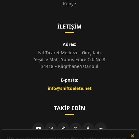
Künye
İLETIŞIM
Adres:
Nil Ticaret Merkezi – Giriş Katı
Yeşilce Mah. Yunus Emre Cd. No:8
34418 – Kâğıthane/İstanbul
E-posta:
info@shiftdelete.net
TAKIP EDIN