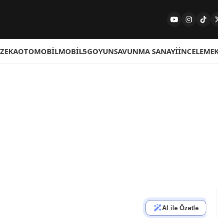
 ZEKA
OTOMOBIL
MOBIL
5G
OYUN
SAVUNMA SANAYI
İNCELEME
AI ile Özetle