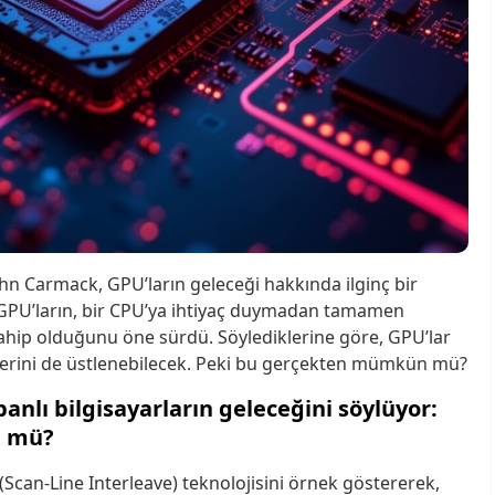
hn Carmack, GPU’ların geleceği hakkında ilginç bir
 GPU’ların, bir CPU’ya ihtiyaç duymadan tamamen
sahip olduğunu öne sürdü. Söylediklerine göre, GPU’lar
vlerini de üstlenebilecek. Peki bu gerçekten mümkün mü?
nlı bilgisayarların geleceğini söylüyor:
n mü?
(Scan-Line Interleave) teknolojisini örnek göstererek,