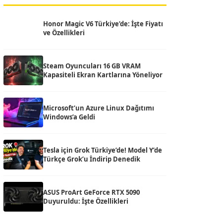
Honor Magic V6 Türkiye’de: İşte Fiyatı
ve Özellikleri
Steam Oyuncuları 16 GB VRAM
Kapasiteli Ekran Kartlarına Yöneliyor
Microsoft’un Azure Linux Dağıtımı
Windows’a Geldi
Tesla için Grok Türkiye’de! Model Y’de
Türkçe Grok’u İndirip Denedik
ASUS ProArt GeForce RTX 5090
Duyuruldu: İşte Özellikleri