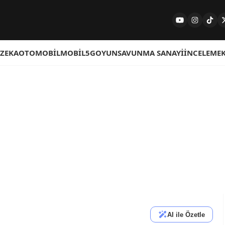
 ZEKA
OTOMOBIL
MOBIL
5G
OYUN
SAVUNMA SANAYI
İNCELEME
AI ile Özetle