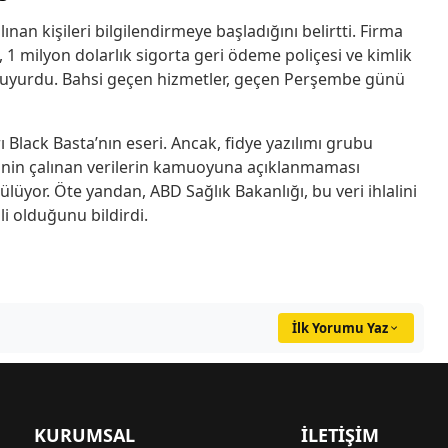
lınan kişileri bilgilendirmeye başladığını belirtti. Firma
eme, 1 milyon dolarlık sigorta geri ödeme poliçesi ve kimlik
duyurdu. Bahsi geçen hizmetler, geçen Perşembe günü
ı Black Basta’nın eseri. Ancak, fidye yazılımı grubu
evinin çalınan verilerin kamuoyuna açıklanmaması
lüyor. Öte yandan, ABD Sağlık Bakanlığı, bu veri ihlalini
li olduğunu bildirdi.
İlk Yorumu Yaz
KURUMSAL
İLETIŞIM