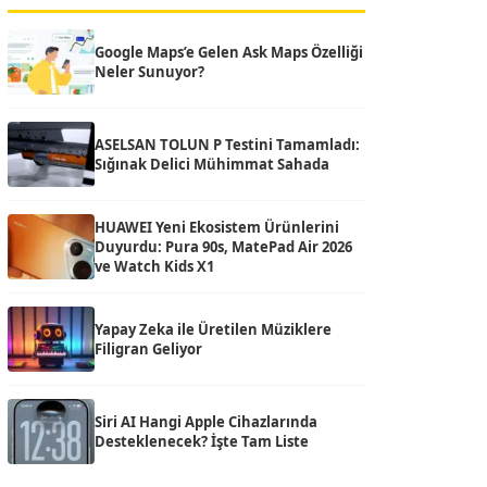
Google Maps’e Gelen Ask Maps Özelliği
Neler Sunuyor?
ASELSAN TOLUN P Testini Tamamladı:
Sığınak Delici Mühimmat Sahada
HUAWEI Yeni Ekosistem Ürünlerini
Duyurdu: Pura 90s, MatePad Air 2026
ve Watch Kids X1
Yapay Zeka ile Üretilen Müziklere
Filigran Geliyor
Siri AI Hangi Apple Cihazlarında
Desteklenecek? İşte Tam Liste