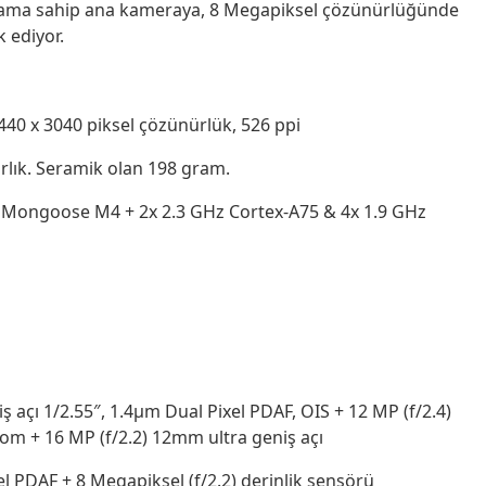
aframa sahip ana kameraya, 8 Megapiksel çözünürlüğünde
k ediyor.
0 x 3040 piksel çözünürlük, 526 ppi
ırlık. Seramik olan 198 gram.
Mongoose M4 + 2x 2.3 GHz Cortex-A75 & 4x 1.9 GHz
 açı 1/2.55″, 1.4µm Dual Pixel PDAF, OIS + 12 MP (f/2.4)
zoom + 16 MP (f/2.2) 12mm ultra geniş açı
el PDAF + 8 Megapiksel (f/2.2) derinlik sensörü