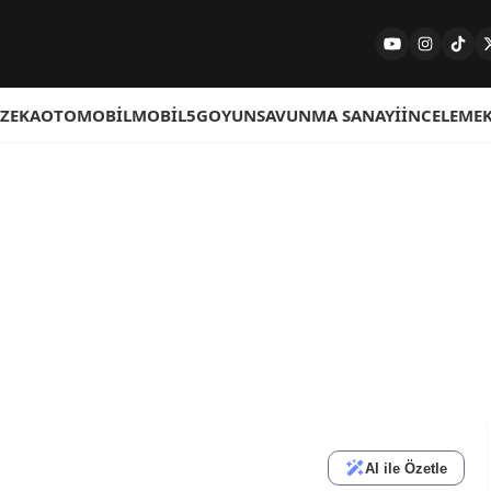
 ZEKA
OTOMOBIL
MOBIL
5G
OYUN
SAVUNMA SANAYI
İNCELEME
AI ile Özetle