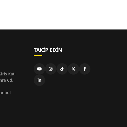
TAKIP EDIN
iriş Katı
mre Cd.
tanbul