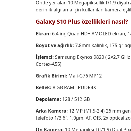
Önde yer alan 10 Megapiksellik f/1.9 diy
derinlik algılama için kullanılan kamera eşli
Galaxy S10 Plus özellikleri nasıl?
Ekran:
6.4 inç Quad HD+ AMOLED ekran, 144
Boyut ve ağırlık:
7.8mm kalınlık, 175 gr ağ
İşlemci:
Samsung Exynos 9820 ( 2×2.7 GHz 
Cortex-A55)
Grafik Birimi:
Mali-G76 MP12
Bellek:
8 GB RAM LPDDR4X
Depolama:
128 / 512 GB
Arka Kamera:
12 MP (f/1.5-2.4) 26 mm geniş
telefoto 1/3.6″, 1.0µm, AF, OIS, 2x optical 
Ön Kamera:
10 Megapiksel (f/1.9) Dual Pix