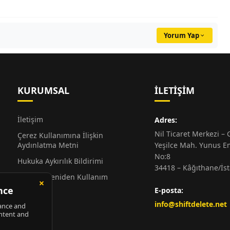
Yorum Yap
KURUMSAL
İLETIŞIM
İletişim
Adres:
Nil Ticaret Merkezi – G
Çerez Kullanımına İlişkin
Aydınlatma Metni
Yeşilce Mah. Yunus E
No:8
Hukuka Aykırılık Bildirimi
34418 – Kâğıthane/İs
Alıntı ve Yeniden Kullanım
Hakkında
E-posta:
Künye
info@shiftdelete.net