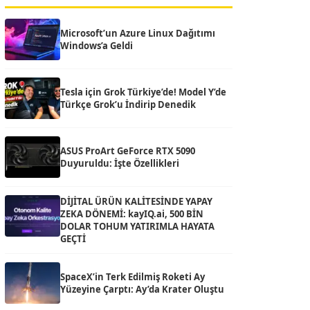
Microsoft’un Azure Linux Dağıtımı
Windows’a Geldi
Tesla için Grok Türkiye’de! Model Y’de
Türkçe Grok’u İndirip Denedik
ASUS ProArt GeForce RTX 5090
Duyuruldu: İşte Özellikleri
DİJİTAL ÜRÜN KALİTESİNDE YAPAY
ZEKA DÖNEMİ: kayIQ.ai, 500 BİN
DOLAR TOHUM YATIRIMLA HAYATA
GEÇTİ
SpaceX’in Terk Edilmiş Roketi Ay
Yüzeyine Çarptı: Ay’da Krater Oluştu