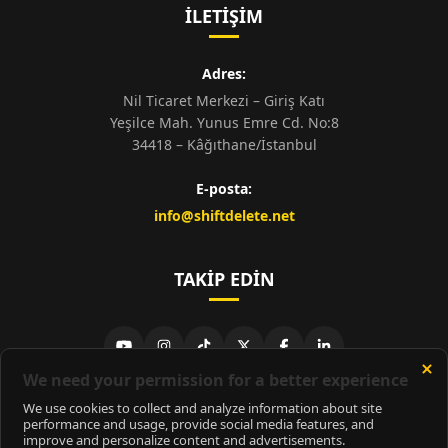
İLETIŞIM
Adres:
Nil Ticaret Merkezi – Giriş Katı
Yeşilce Mah. Yunus Emre Cd. No:8
34418 – Kâğıthane/İstanbul
E-posta:
info@shiftdelete.net
TAKIP EDIN