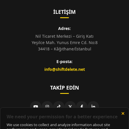
İLETIŞIM
Adres:
Nil Ticaret Merkezi – Giriş Katı
Yeşilce Mah. Yunus Emre Cd. No:8
34418 – Kâğıthane/İstanbul
E-posta:
info@shiftdelete.net
TAKIP EDIN