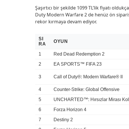
Şaşırtıcı bir şekilde 1099 TL’lik fiyatı olduk
Duty Modern Warfare 2 de henüz ön sipari
rekor kırmaya devam ediyor.
SI
OYUN
RA
1
Red Dead Redemption 2
2
EA SPORTS™ FIFA 23
3
Call of Duty®: Modern Warfare® II
4
Counter-Strike: Global Offensive
5
UNCHARTED™: Hırsızlar Mirası Kol
6
Forza Horizon 4
7
Destiny 2