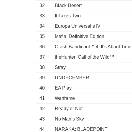
32
Black Desert
33
It Takes Two
34
Europa Universalis IV
35
Mafia: Definitive Edition
36
Crash Bandicoot™ 4: It’s About Time
37
theHunter: Call of the Wild™
38
Stray
39
UNDECEMBER
40
EA Play
41
Warframe
42
Ready or Not
43
No Man’s Sky
44
NARAKA: BLADEPOINT