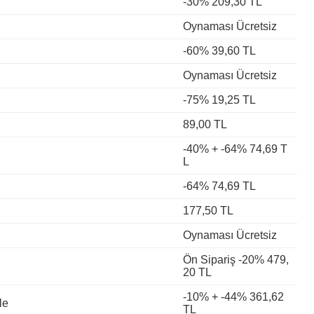
-30% 209,30 TL
Oynaması Ücretsiz
-60% 39,60 TL
Oynaması Ücretsiz
-75% 19,25 TL
89,00 TL
-40% + -64% 74,69 T
L
-64% 74,69 TL
177,50 TL
Oynaması Ücretsiz
Ön Sipariş -20% 479,
20 TL
-10% + -44% 361,62
le
TL