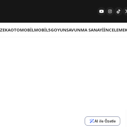
 ZEKA
OTOMOBIL
MOBIL
5G
OYUN
SAVUNMA SANAYI
İNCELEME
AI ile Özetle