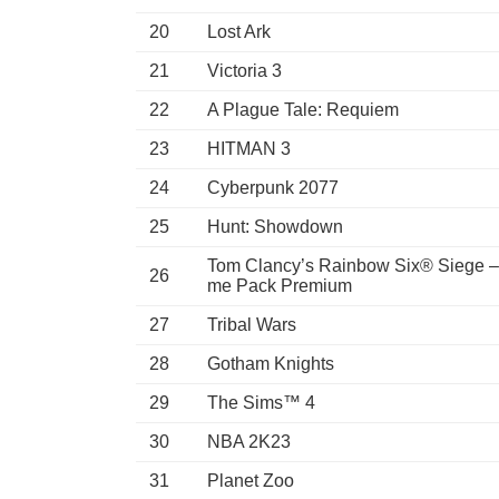
20
Lost Ark
21
Victoria 3
22
A Plague Tale: Requiem
23
HITMAN 3
24
Cyberpunk 2077
25
Hunt: Showdown
Tom Clancy’s Rainbow Six® Siege – 
26
me Pack Premium
27
Tribal Wars
28
Gotham Knights
29
The Sims™ 4
30
NBA 2K23
31
Planet Zoo