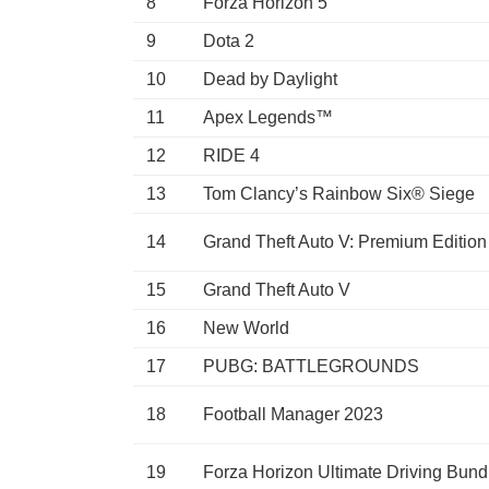
8
Forza Horizon 5
9
Dota 2
10
Dead by Daylight
11
Apex Legends™
12
RIDE 4
13
Tom Clancy’s Rainbow Six® Siege
14
Grand Theft Auto V: Premium Edition
15
Grand Theft Auto V
16
New World
17
PUBG: BATTLEGROUNDS
18
Football Manager 2023
19
Forza Horizon Ultimate Driving Bund