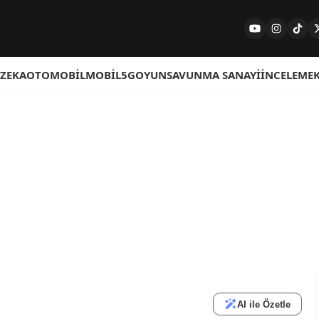
 ZEKA
OTOMOBIL
MOBIL
5G
OYUN
SAVUNMA SANAYI
İNCELEME
AI ile Özetle