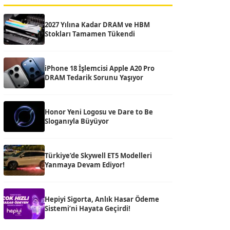
2027 Yılına Kadar DRAM ve HBM
Stokları Tamamen Tükendi
iPhone 18 İşlemcisi Apple A20 Pro
DRAM Tedarik Sorunu Yaşıyor
Honor Yeni Logosu ve Dare to Be
Sloganıyla Büyüyor
Türkiye’de Skywell ET5 Modelleri
Yanmaya Devam Ediyor!
Hepiyi Sigorta, Anlık Hasar Ödeme
Sistemi’ni Hayata Geçirdi!