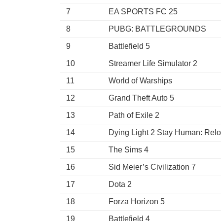
7
EA SPORTS FC 25
8
PUBG: BATTLEGROUNDS
9
Battlefield 5
10
Streamer Life Simulator 2
11
World of Warships
12
Grand Theft Auto 5
13
Path of Exile 2
14
Dying Light 2 Stay Human: Relo
15
The Sims 4
16
Sid Meier’s Civilization 7
17
Dota 2
18
Forza Horizon 5
19
Battlefield 4