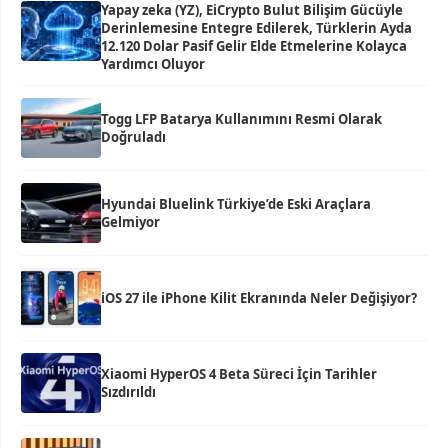
Yapay zeka (YZ), EiCrypto Bulut Bilişim Gücüyle
Derinlemesine Entegre Edilerek, Türklerin Ayda
12.120 Dolar Pasif Gelir Elde Etmelerine Kolayca
Yardımcı Oluyor
Togg LFP Batarya Kullanımını Resmi Olarak
Doğruladı
Hyundai Bluelink Türkiye’de Eski Araçlara
Gelmiyor
iOS 27 ile iPhone Kilit Ekranında Neler Değişiyor?
Xiaomi HyperOS 4 Beta Süreci İçin Tarihler
Sızdırıldı