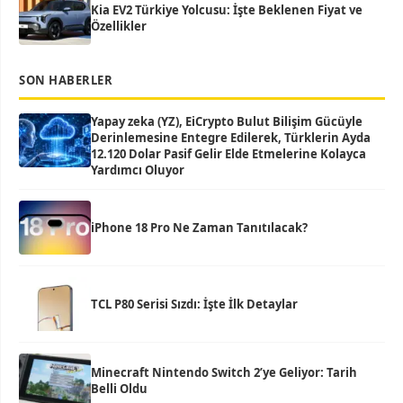
Kia EV2 Türkiye Yolcusu: İşte Beklenen Fiyat ve
Özellikler
SON HABERLER
Yapay zeka (YZ), EiCrypto Bulut Bilişim Gücüyle
Derinlemesine Entegre Edilerek, Türklerin Ayda
12.120 Dolar Pasif Gelir Elde Etmelerine Kolayca
Yardımcı Oluyor
iPhone 18 Pro Ne Zaman Tanıtılacak?
TCL P80 Serisi Sızdı: İşte İlk Detaylar
Minecraft Nintendo Switch 2’ye Geliyor: Tarih
Belli Oldu