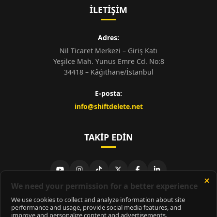
İLETIŞIM
Adres:
Nil Ticaret Merkezi – Giriş Katı
Yeşilce Mah. Yunus Emre Cd. No:8
34418 – Kâğıthane/İstanbul
E-posta:
info@shiftdelete.net
TAKIP EDIN