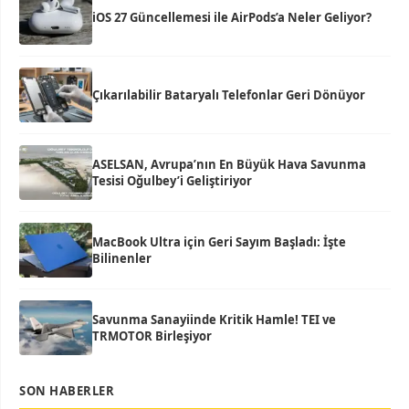
iOS 27 Güncellemesi ile AirPods’a Neler Geliyor?
Çıkarılabilir Bataryalı Telefonlar Geri Dönüyor
ASELSAN, Avrupa’nın En Büyük Hava Savunma
Tesisi Oğulbey’i Geliştiriyor
MacBook Ultra için Geri Sayım Başladı: İşte
Bilinenler
Savunma Sanayiinde Kritik Hamle! TEI ve
TRMOTOR Birleşiyor
SON HABERLER