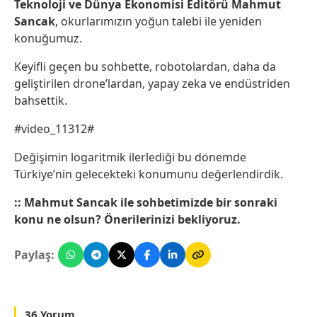
Teknoloji ve Dünya Ekonomisi Editörü
Mahmut
Sancak
, okurlarımızın yoğun talebi ile yeniden
konuğumuz.
Keyifli geçen bu sohbette, robotolardan, daha da
geliştirilen drone’lardan, yapay zeka ve endüstriden
bahsettik.
#video_11312#
Değişimin logaritmik ilerlediği bu dönemde
Türkiye’nin gelecekteki konumunu değerlendirdik.
:: Mahmut Sancak ile sohbetimizde bir sonraki
konu ne olsun? Önerilerinizi bekliyoruz.
Paylaş:
36 Yorum