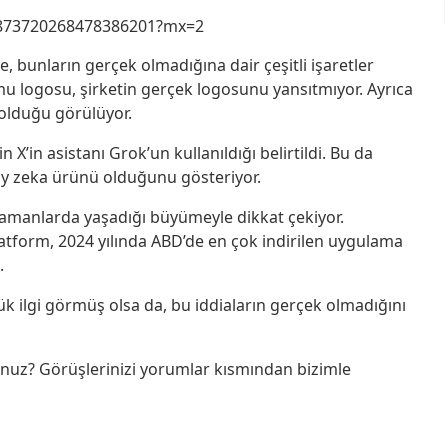
s/1873720268478386201?mx=2
, bunların gerçek olmadığına dair çeşitli işaretler
logosu, şirketin gerçek logosunu yansıtmıyor. Ayrıca
 olduğu görülüyor.
 X’in asistanı Grok’un kullanıldığı belirtildi. Bu da
ay zeka ürünü olduğunu gösteriyor.
amanlarda yaşadığı büyümeyle dikkat çekiyor.
atform, 2024 yılında ABD’de en çok indirilen uygulama
.
ük ilgi görmüş olsa da, bu iddiaların gerçek olmadığını
sunuz? Görüşlerinizi yorumlar kısmından bizimle