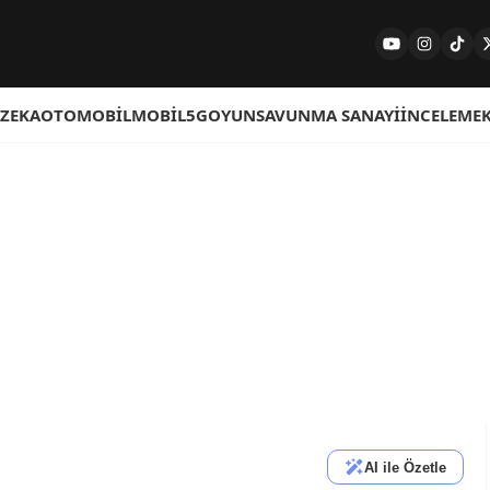
 ZEKA
OTOMOBIL
MOBIL
5G
OYUN
SAVUNMA SANAYI
İNCELEME
AI ile Özetle