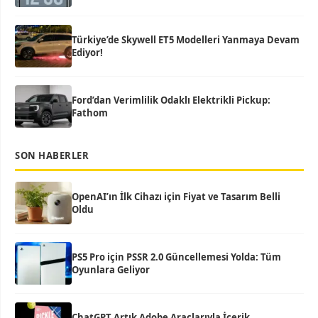
Türkiye’de Skywell ET5 Modelleri Yanmaya Devam
Ediyor!
Ford’dan Verimlilik Odaklı Elektrikli Pickup:
Fathom
SON HABERLER
OpenAI’ın İlk Cihazı için Fiyat ve Tasarım Belli
Oldu
PS5 Pro için PSSR 2.0 Güncellemesi Yolda: Tüm
Oyunlara Geliyor
ChatGPT Artık Adobe Araçlarıyla İçerik