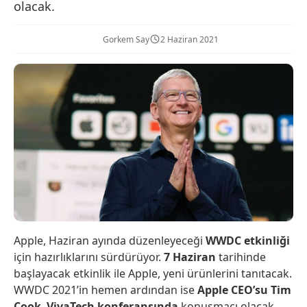
olacak.
Gorkem Say
2 Haziran 2021
Apple, Haziran ayında düzenleyeceği
WWDC etkinliği
için hazırlıklarını sürdürüyor.
7 Haziran
tarihinde
başlayacak etkinlik ile Apple, yeni ürünlerini tanıtacak.
WWDC 2021’in hemen ardından ise
Apple CEO’su Tim
Cook
,
VivaTech konferansında
konuşmacı olacak.