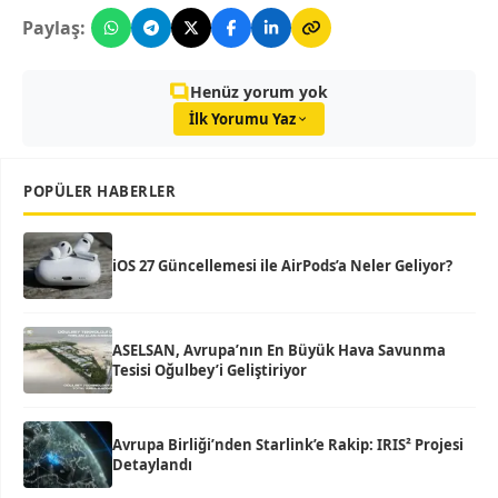
Paylaş:
Henüz yorum yok
İlk Yorumu Yaz
POPÜLER HABERLER
iOS 27 Güncellemesi ile AirPods’a Neler Geliyor?
ASELSAN, Avrupa’nın En Büyük Hava Savunma
Tesisi Oğulbey’i Geliştiriyor
Avrupa Birliği’nden Starlink’e Rakip: IRIS² Projesi
Detaylandı