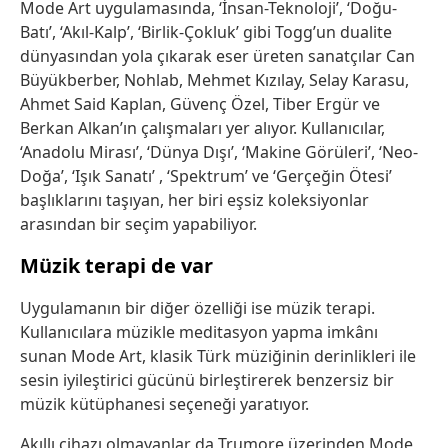
Mode Art uygulamasında, ‘İnsan-Teknoloji’, ‘Doğu-
Batı’, ‘Akıl-Kalp’, ‘Birlik-Çokluk’ gibi Togg’un dualite
dünyasından yola çıkarak eser üreten sanatçılar Can
Büyükberber, Nohlab, Mehmet Kızılay, Selay Karasu,
Ahmet Said Kaplan, Güvenç Özel, Tiber Ergür ve
Berkan Alkan’ın çalışmaları yer alıyor. Kullanıcılar,
‘Anadolu Mirası’, ‘Dünya Dışı’, ‘Makine Görüleri’, ‘Neo-
Doğa’, ‘Işık Sanatı’ , ‘Spektrum’ ve ‘Gerçeğin Ötesi’
başlıklarını taşıyan, her biri eşsiz koleksiyonlar
arasından bir seçim yapabiliyor.
Müzik terapi de var
Uygulamanın bir diğer özelliği ise müzik terapi.
Kullanıcılara müzikle meditasyon yapma imkânı
sunan Mode Art, klasik Türk müziğinin derinlikleri ile
sesin iyileştirici gücünü birleştirerek benzersiz bir
müzik kütüphanesi seçeneği yaratıyor.
Akıllı cihazı olmayanlar da Trumore üzerinden Mode