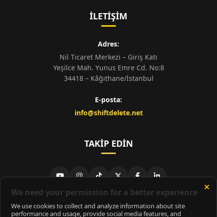
İLETIŞIM
Adres:
Nil Ticaret Merkezi – Giriş Katı
Yeşilce Mah. Yunus Emre Cd. No:8
34418 – Kâğıthane/İstanbul
E-posta:
info@shiftdelete.net
TAKIP EDIN