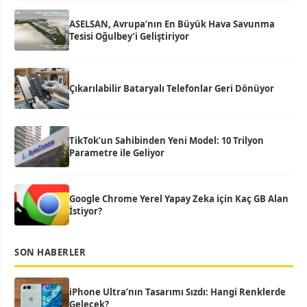
ASELSAN, Avrupa’nın En Büyük Hava Savunma
Tesisi Oğulbey’i Geliştiriyor
Çıkarılabilir Bataryalı Telefonlar Geri Dönüyor
TikTok’un Sahibinden Yeni Model: 10 Trilyon
Parametre ile Geliyor
Google Chrome Yerel Yapay Zeka için Kaç GB Alan
İstiyor?
SON HABERLER
iPhone Ultra’nın Tasarımı Sızdı: Hangi Renklerde
Gelecek?