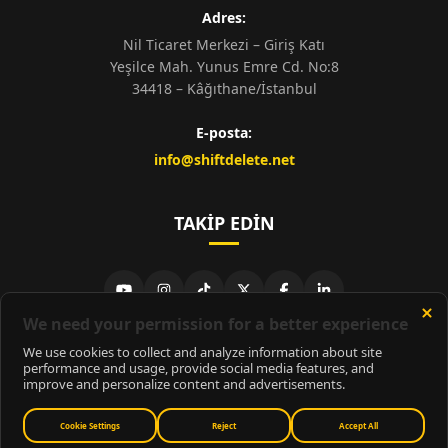
Adres:
Nil Ticaret Merkezi – Giriş Katı
Yeşilce Mah. Yunus Emre Cd. No:8
34418 – Kâğıthane/İstanbul
E-posta:
info@shiftdelete.net
TAKIP EDIN
© 2026
ShiftDelete.Net
- Tüm hakları saklıdır.
ShiftDelete.Net, İnternet Medyası ve Bilişim Muhabirleri Derneği