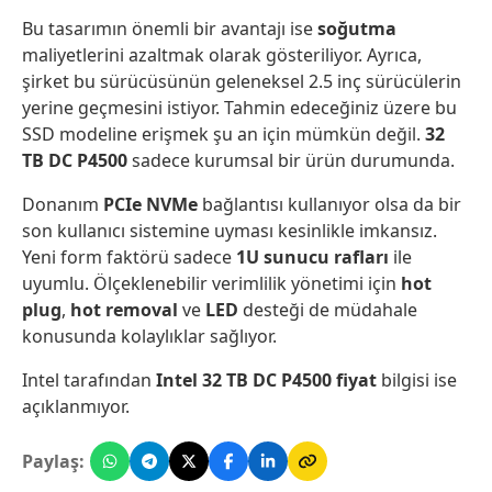
Bu tasarımın önemli bir avantajı ise
soğutma
maliyetlerini azaltmak olarak gösteriliyor. Ayrıca,
şirket bu sürücüsünün geleneksel 2.5 inç sürücülerin
yerine geçmesini istiyor. Tahmin edeceğiniz üzere bu
SSD modeline erişmek şu an için mümkün değil.
32
TB DC P4500
sadece kurumsal bir ürün durumunda.
Donanım
PCIe NVMe
bağlantısı kullanıyor olsa da bir
son kullanıcı sistemine uyması kesinlikle imkansız.
Yeni form faktörü sadece
1U sunucu rafları
ile
uyumlu. Ölçeklenebilir verimlilik yönetimi için
hot
plug
,
hot removal
ve
LED
desteği de müdahale
konusunda kolaylıklar sağlıyor.
Intel tarafından
Intel 32 TB DC P4500 fiyat
bilgisi ise
açıklanmıyor.
Paylaş: