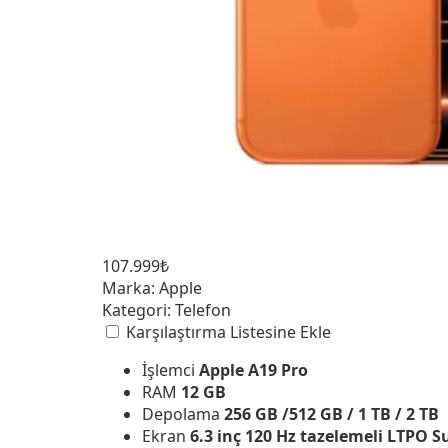
107.999₺
Marka:
Apple
Kategori:
Telefon
Karşılaştırma Listesine Ekle
İşlemci
Apple A19 Pro
RAM
12 GB
Depolama
256 GB /512 GB / 1 TB / 2 TB
Ekran
6.3 inç 120 Hz tazelemeli LTPO 