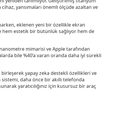
i yeniden tanımlıyor. Geliştirilmiş titanyum
n cihaz, yansımaları önemli ölçüde azaltan ve
rken, eklenen yeni bir özellikle ekran
se hem estetik bir bütünlük sağlıyor hem de
ş 3 nanometre mimarisi ve Apple tarafından
arda bile %40’a varan oranda daha iyi sürekli
rleşerek yapay zeka destekli özellikleri ve
 sistemi, daha önce bir akıllı telefonda
narak yaratıcılığınız için kusursuz bir araç