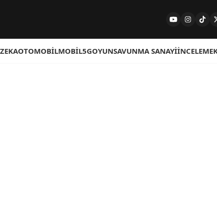
 ZEKA
OTOMOBIL
MOBIL
5G
OYUN
SAVUNMA SANAYI
İNCELEME