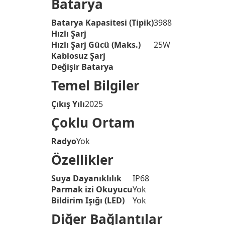
Batarya
Batarya Kapasitesi (Tipik)
3988
Hızlı Şarj
Hızlı Şarj Gücü (Maks.)
25W
Kablosuz Şarj
Değişir Batarya
Temel Bilgiler
Çıkış Yılı
2025
Çoklu Ortam
Radyo
Yok
Özellikler
Suya Dayanıklılık
IP68
Parmak izi Okuyucu
Yok
Bildirim Işığı (LED)
Yok
Diğer Bağlantılar