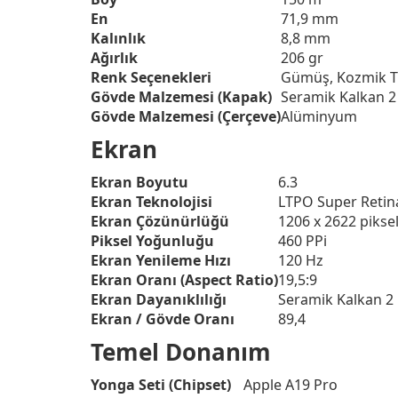
En
71,9 mm
Kalınlık
8,8 mm
Ağırlık
206 gr
Renk Seçenekleri
Gümüş, Kozmik T
Gövde Malzemesi (Kapak)
Seramik Kalkan 2
Gövde Malzemesi (Çerçeve)
Alüminyum
Ekran
Ekran Boyutu
6.3
Ekran Teknolojisi
LTPO Super Reti
Ekran Çözünürlüğü
1206 x 2622 pikse
Piksel Yoğunluğu
460 PPi
Ekran Yenileme Hızı
120 Hz
Ekran Oranı (Aspect Ratio)
19,5:9
Ekran Dayanıklılığı
Seramik Kalkan 2
Ekran / Gövde Oranı
89,4
Temel Donanım
Yonga Seti (Chipset)
Apple A19 Pro