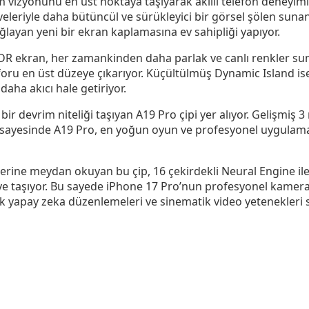
 vizyonunu en üst noktaya taşıyarak akıllı telefon deneyimin
eleriyle daha bütüncül ve sürükleyici bir görsel şölen suna
ağlayan yeni bir ekran kaplamasına ev sahipliği yapıyor.
R ekran, her zamankinden daha parlak ve canlı renkler suna
nforu en üst düzeye çıkarıyor. Küçültülmüş Dynamic Island i
 daha akıcı hale getiriyor.
bir devrim niteliği taşıyan A19 Pro çipi yer alıyor. Gelişmi
sayesinde A19 Pro, en yoğun oyun ve profesyonel uygulamal
ne meydan okuyan bu çip, 16 çekirdekli Neural Engine ile bi
yeye taşıyor. Bu sayede iPhone 17 Pro’nun profesyonel kamera
 yapay zeka düzenlemeleri ve sinematik video yetenekleri su