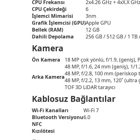
CPU Frekansı
2x4.26 GHz + 4xX.X GH
CPU Çekirdeği
6
İşlemci Mimarisi
3nm
Grafik İşlemcisi (GPU)
Apple GPU
Bellek (RAM)
12 GB
Dahili Depolama
256 GB / 512 GB / 1 TB 
Kamera
Ön Kamera
18 MP çok yönlü, f/1.9, (geniş), 
48 MP, f/1.6, 24 mm (geniş), 1/1
48 MP, f/2.8, 100 mm (periskop t
Arka Kamera
48 MP, f/2.2, 13 mm, 120˚ (ultra
TOF 3D LiDAR tarayıcı
Kablosuz Bağlantılar
Wi-Fi Kanalları
Wi-Fi 7
Bluetooth Versiyonu
6.0
NFC
Kızılötesi