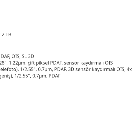
z
/ 2 TB
PDAF, OIS, SL 3D
.28", 1.22µm, çift piksel PDAF, sensör kaydırmalı OIS
elefoto), 1/2.55", 0.7µm, PDAF, 3D sensör kaydırmalı OIS, 4x
 geniş), 1/2.55", 0.7µm, PDAF