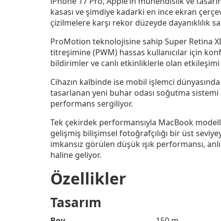
iPhone 17 Pro, Apple’ın mühendislik ve tasarım
kasası ve şimdiye kadarki en ince ekran çerçev
çizilmelere karşı rekor düzeyde dayanıklılık s
ProMotion teknolojisine sahip Super Retina XD
titreşimine (PWM) hassas kullanıcılar için ko
bildirimler ve canlı etkinliklerle olan etkileşimi
Cihazın kalbinde ise mobil işlemci dünyasında 
tasarlanan yeni buhar odası soğutma sistemi 
performans sergiliyor.
Tek çekirdek performansıyla MacBook modelleri
gelişmiş bilişimsel fotoğrafçılığı bir üst sevi
imkansız görülen düşük ışık performansı, anlık
haline geliyor.
Özellikler
Tasarım
Boy
150 m