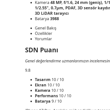
Kamera
48 MP, f/1.6, 24 mm (geniş), 1/
1/2.55", 0.7µm, PDAF, 3D sensör kaydır
3D LiDAR tarayıcı
Batarya
3988
Genel Bakış
Özellikler
Yorumlar
SDN Puanı
Genel değerlendirme uzmanlarımızın incelemesin
9.8
Tasarım
10
/ 10
Ekran
10
/ 10
Kamera
10
/ 10
Performans
10
/ 10
Batarya
9
/ 10