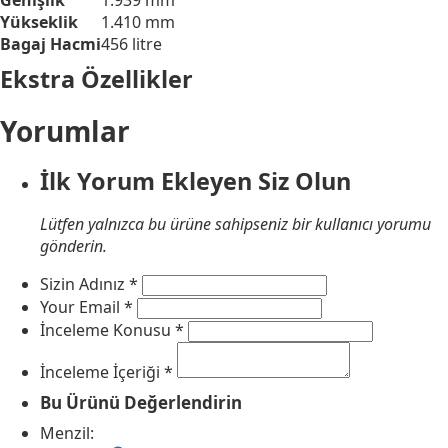
Genişlik
1.939 mm
Yükseklik
1.410 mm
Bagaj Hacmi
456 litre
Ekstra Özellikler
Yorumlar
İlk Yorum Ekleyen Siz Olun
Lütfen yalnızca bu ürüne sahipseniz bir kullanıcı yorumu
gönderin.
Sizin Adınız
*
Your Email
*
İnceleme Konusu
*
İnceleme İçeriği
*
Bu Ürünü Değerlendirin
Menzil: