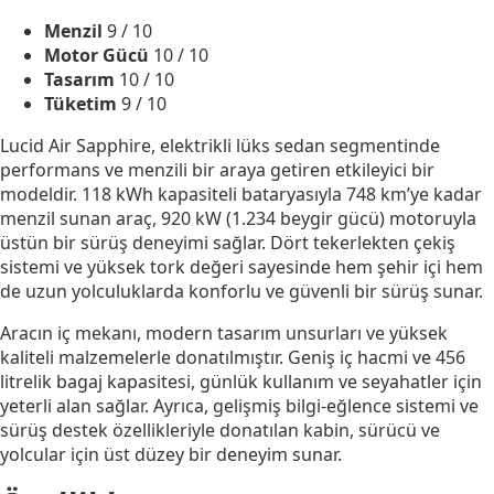
Menzil
9
/ 10
Motor Gücü
10
/ 10
Tasarım
10
/ 10
Tüketim
9
/ 10
Lucid Air Sapphire, elektrikli lüks sedan segmentinde
performans ve menzili bir araya getiren etkileyici bir
modeldir. 118 kWh kapasiteli bataryasıyla 748 km’ye kadar
menzil sunan araç, 920 kW (1.234 beygir gücü) motoruyla
üstün bir sürüş deneyimi sağlar. Dört tekerlekten çekiş
sistemi ve yüksek tork değeri sayesinde hem şehir içi hem
de uzun yolculuklarda konforlu ve güvenli bir sürüş sunar.
Aracın iç mekanı, modern tasarım unsurları ve yüksek
kaliteli malzemelerle donatılmıştır. Geniş iç hacmi ve 456
litrelik bagaj kapasitesi, günlük kullanım ve seyahatler için
yeterli alan sağlar. Ayrıca, gelişmiş bilgi-eğlence sistemi ve
sürüş destek özellikleriyle donatılan kabin, sürücü ve
yolcular için üst düzey bir deneyim sunar.