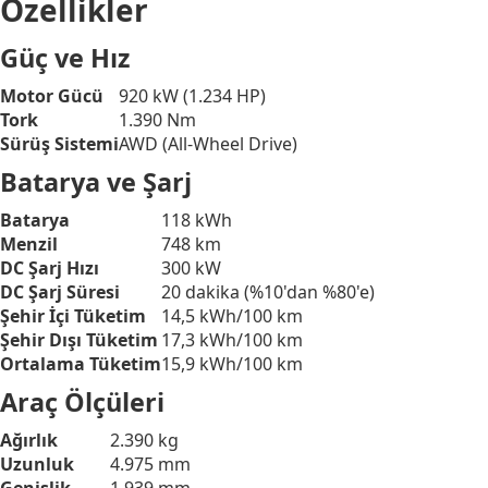
Özellikler
Güç ve Hız
Motor Gücü
920 kW (1.234 HP)
Tork
1.390 Nm
Sürüş Sistemi
AWD (All-Wheel Drive)
Batarya ve Şarj
Batarya
118 kWh
Menzil
748 km
DC Şarj Hızı
300 kW
DC Şarj Süresi
20 dakika (%10'dan %80'e)
Şehir İçi Tüketim
14,5 kWh/100 km
Şehir Dışı Tüketim
17,3 kWh/100 km
Ortalama Tüketim
15,9 kWh/100 km
Araç Ölçüleri
Ağırlık
2.390 kg
Uzunluk
4.975 mm