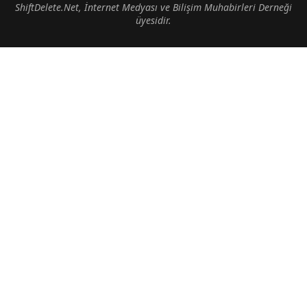
ShiftDelete.Net, İnternet Medyası ve Bilişim Muhabirleri Derneği
üyesidir.