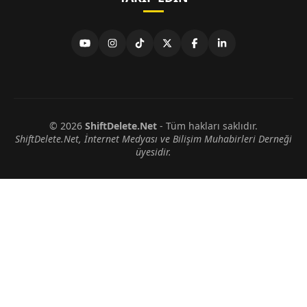
© 2026
ShiftDelete.Net
- Tüm hakları saklıdır.
ShiftDelete.Net, İnternet Medyası ve Bilişim Muhabirleri Derneği
üyesidir.