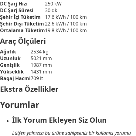
DC Şarj Hızı
250 kW
DC Şarj Süresi
30 dk
Şehir İçi Tüketim
17.6 kWh / 100 km
Şehir Dışı Tüketim
22.6 kWh / 100 km
Ortalama Tüketim
19.8 kWh / 100 km
Araç Ölçüleri
Ağırlık
2534 kg
Uzunluk
5021 mm
Genişlik
1987 mm
Yükseklik
1431 mm
Bagaj Hacmi
709 lt
Ekstra Özellikler
Yorumlar
İlk Yorum Ekleyen Siz Olun
Lütfen yalnızca bu ürüne sahipseniz bir kullanıcı yorumu