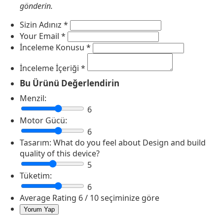
gönderin.
Sizin Adınız
*
Your Email
*
İnceleme Konusu
*
İnceleme İçeriği
*
Bu Ürünü Değerlendirin
Menzil:
6
Motor Gücü:
6
Tasarım:
What do you feel about Design and build
quality of this device?
5
Tüketim:
6
Average Rating
6
/ 10 seçiminize göre