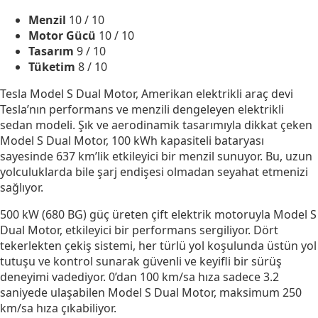
Menzil
10
/ 10
Motor Gücü
10
/ 10
Tasarım
9
/ 10
Tüketim
8
/ 10
Tesla Model S Dual Motor, Amerikan elektrikli araç devi
Tesla’nın performans ve menzili dengeleyen elektrikli
sedan modeli. Şık ve aerodinamik tasarımıyla dikkat çeken
Model S Dual Motor, 100 kWh kapasiteli bataryası
sayesinde 637 km’lik etkileyici bir menzil sunuyor. Bu, uzun
yolculuklarda bile şarj endişesi olmadan seyahat etmenizi
sağlıyor.
500 kW (680 BG) güç üreten çift elektrik motoruyla Model S
Dual Motor, etkileyici bir performans sergiliyor. Dört
tekerlekten çekiş sistemi, her türlü yol koşulunda üstün yol
tutuşu ve kontrol sunarak güvenli ve keyifli bir sürüş
deneyimi vadediyor. 0’dan 100 km/sa hıza sadece 3.2
saniyede ulaşabilen Model S Dual Motor, maksimum 250
km/sa hıza çıkabiliyor.