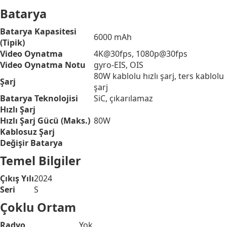
Batarya
Batarya Kapasitesi
6000 mAh
(Tipik)
Video Oynatma
4K@30fps, 1080p@30fps
Video Oynatma Notu
gyro-EIS, OIS
80W kablolu hızlı şarj, ters kablolu
Şarj
şarj
Batarya Teknolojisi
SiC, çıkarılamaz
Hızlı Şarj
Hızlı Şarj Gücü (Maks.)
80W
Kablosuz Şarj
Değişir Batarya
Temel Bilgiler
Çıkış Yılı
2024
Seri
S
Çoklu Ortam
Radyo
Yok