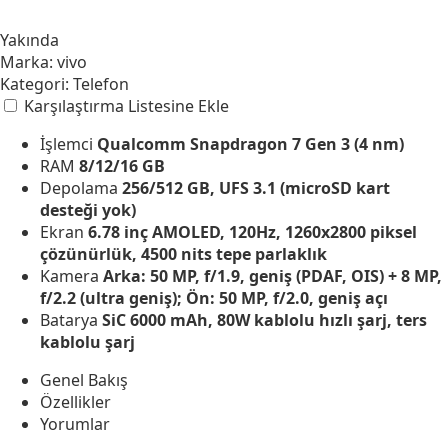
Yakında
Marka:
vivo
Kategori:
Telefon
Karşılaştırma Listesine Ekle
İşlemci
Qualcomm Snapdragon 7 Gen 3 (4 nm)
RAM
8/12/16 GB
Depolama
256/512 GB, UFS 3.1 (microSD kart
desteği yok)
Ekran
6.78 inç AMOLED, 120Hz, 1260x2800 piksel
çözünürlük, 4500 nits tepe parlaklık
Kamera
Arka: 50 MP, f/1.9, geniş (PDAF, OIS) + 8 MP,
f/2.2 (ultra geniş); Ön: 50 MP, f/2.0, geniş açı
Batarya
SiC 6000 mAh, 80W kablolu hızlı şarj, ters
kablolu şarj
Genel Bakış
Özellikler
Yorumlar