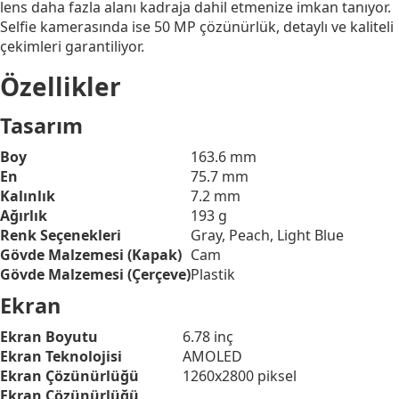
lens daha fazla alanı kadraja dahil etmenize imkan tanıyor.
Selfie kamerasında ise 50 MP çözünürlük, detaylı ve kaliteli
çekimleri garantiliyor.
Özellikler
Tasarım
Boy
163.6 mm
En
75.7 mm
Kalınlık
7.2 mm
Ağırlık
193 g
Renk Seçenekleri
Gray, Peach, Light Blue
Gövde Malzemesi (Kapak)
Cam
Gövde Malzemesi (Çerçeve)
Plastik
Ekran
Ekran Boyutu
6.78 inç
Ekran Teknolojisi
AMOLED
Ekran Çözünürlüğü
1260x2800 piksel
Ekran Çözünürlüğü