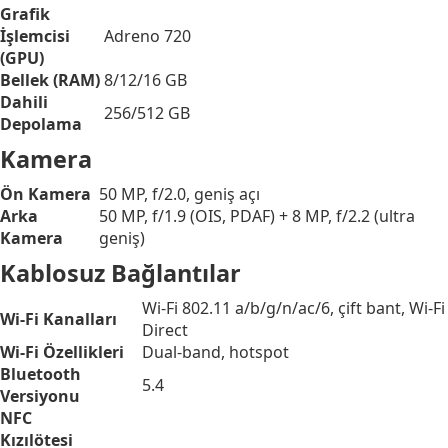
Grafik
İşlemcisi
Adreno 720
(GPU)
Bellek (RAM)
8/12/16 GB
Dahili
256/512 GB
Depolama
Kamera
Ön Kamera
50 MP, f/2.0, geniş açı
Arka
50 MP, f/1.9 (OIS, PDAF) + 8 MP, f/2.2 (ultra
Kamera
geniş)
Kablosuz Bağlantılar
Wi-Fi 802.11 a/b/g/n/ac/6, çift bant, Wi-Fi
Wi-Fi Kanalları
Direct
Wi-Fi Özellikleri
Dual-band, hotspot
Bluetooth
5.4
Versiyonu
NFC
Kızılötesi