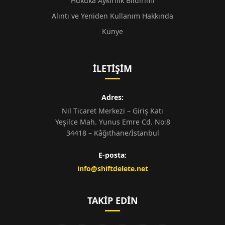
Hukuka Aykırılık Bildirimi
Alıntı ve Yeniden Kullanım Hakkında
Künye
İLETIŞIM
Adres:
Nil Ticaret Merkezi – Giriş Katı
Yeşilce Mah. Yunus Emre Cd. No:8
34418 – Kâğıthane/İstanbul
E-posta:
info@shiftdelete.net
TAKIP EDIN