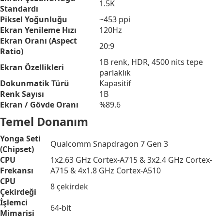
1.5K
Standardı
Piksel Yoğunluğu
~453 ppi
Ekran Yenileme Hızı
120Hz
Ekran Oranı (Aspect
20:9
Ratio)
1B renk, HDR, 4500 nits tepe
Ekran Özellikleri
parlaklık
Dokunmatik Türü
Kapasitif
Renk Sayısı
1B
Ekran / Gövde Oranı
%89.6
Temel Donanım
Yonga Seti
Qualcomm Snapdragon 7 Gen 3
(Chipset)
CPU
1x2.63 GHz Cortex-A715 & 3x2.4 GHz Cortex-
Frekansı
A715 & 4x1.8 GHz Cortex-A510
CPU
8 çekirdek
Çekirdeği
İşlemci
64-bit
Mimarisi