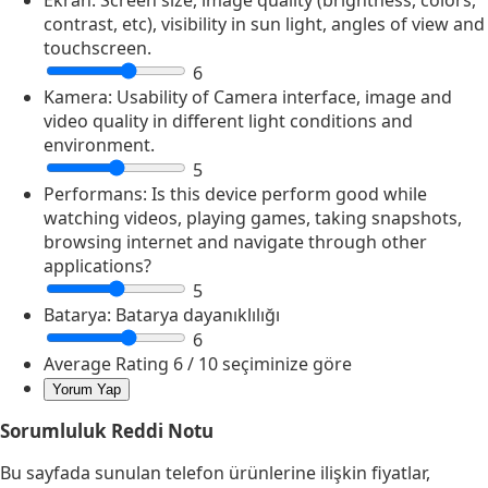
Ekran:
Screen size, image quality (brightness, colors,
contrast, etc), visibility in sun light, angles of view and
touchscreen.
6
Kamera:
Usability of Camera interface, image and
video quality in different light conditions and
environment.
5
Performans:
Is this device perform good while
watching videos, playing games, taking snapshots,
browsing internet and navigate through other
applications?
5
Batarya:
Batarya dayanıklılığı
6
Average Rating
6
/ 10 seçiminize göre
Sorumluluk Reddi Notu
Bu sayfada sunulan telefon ürünlerine ilişkin fiyatlar,