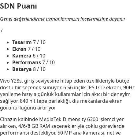
SDN Puanı
Genel değerlendirme uzmanlarımızın incelemesine dayanır
7
Tasarım
7
/ 10
Ekran
7
/ 10
Kamera
6
/ 10
Performans
7
/ 10
Batarya
8
/ 10
Vivo Y28s, giriş seviyesine hitap eden özellikleriyle bütçe
dostu bir seçenek sunuyor. 6.56 inçlik IPS LCD ekranı, 90Hz
yenileme hızıyla günlük kullanımlar için akıcı bir deneyim
sağlıyor. 840 nit tepe parlaklığı, dış mekanlarda ekran
görünürlüğünü artırıyor.
Cihazın kalbinde MediaTek Dimensity 6300 işlemci yer
alırken, 4/6/8 GB RAM seçenekleriyle çoklu görevlerde
performansı destekliyor. 50 MP ana kamerası, net ve