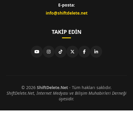
E-posta:
info@shiftdelete.net
TAKIP EDIN
© 2026
ShiftDelete.Net
- Tüm hakları saklıdır.
ShiftDelete.Net, İnternet Medyası ve Bilişim Muhabirleri Derneği
üyesidir.