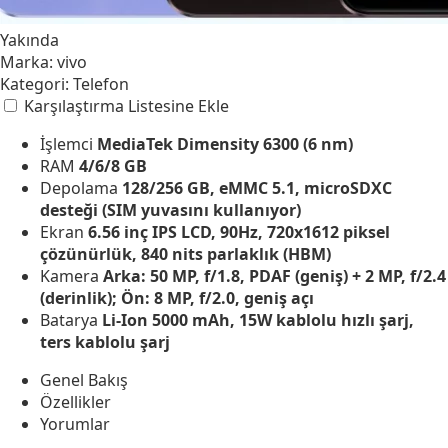
Yakında
Marka:
vivo
Kategori:
Telefon
Karşılaştırma Listesine Ekle
İşlemci
MediaTek Dimensity 6300 (6 nm)
RAM
4/6/8 GB
Depolama
128/256 GB, eMMC 5.1, microSDXC
desteği (SIM yuvasını kullanıyor)
Ekran
6.56 inç IPS LCD, 90Hz, 720x1612 piksel
çözünürlük, 840 nits parlaklık (HBM)
Kamera
Arka: 50 MP, f/1.8, PDAF (geniş) + 2 MP, f/2.4
(derinlik); Ön: 8 MP, f/2.0, geniş açı
Batarya
Li-Ion 5000 mAh, 15W kablolu hızlı şarj,
ters kablolu şarj
Genel Bakış
Özellikler
Yorumlar