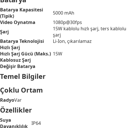
Batarya Kapasitesi
5000 mAh
(Tipik)
Video Oynatma
1080p@30fps
15W kablolu hızlı şarj, ters kablolu
Şarj
şarj
Batarya Teknolojisi
Li-Ion, çıkarılamaz
Hızlı Şarj
Hızlı Şarj Gücü (Maks.)
15W
Kablosuz Şarj
Değişir Batarya
Temel Bilgiler
Çoklu Ortam
Radyo
Var
Özellikler
Suya
IP64
Dayanıklılık