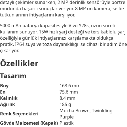
detaylı çekimler sunarken, 2 MP derinlik sensörüyle portre
modunda başarılı sonuçlar veriyor. 8 MP ön kamera, selfie
tutkunlarının ihtiyaçlarını karşılıyor.
5000 mAh batarya kapasitesiyle Vivo Y28s, uzun süreli
kullanım sunuyor. 15W hızlı şarj desteği ve ters kablolu şarj
özelliğiyle günlük ihtiyaçlarınızı karşılamakta oldukça
pratik. IP64 suya ve toza dayanıklılığı ise cihazı bir adım öne
çıkarıyor.
Özellikler
Tasarım
Boy
163.6 mm
En
75.6 mm
Kalınlık
8.4 mm
Ağırlık
185 g
Mocha Brown, Twinkling
Renk Seçenekleri
Purple
Gövde Malzemesi (Kapak)
Plastik