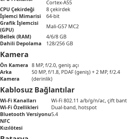
Cortex-A55
CPU Çekirdeği
8 çekirdek
İşlemci Mimarisi
64-bit
Grafik İşlemcisi
Mali-G57 MC2
(GPU)
Bellek (RAM)
4/6/8 GB
Dahili Depolama
128/256 GB
Kamera
Ön Kamera
8 MP, f/2.0, geniş açı
Arka
50 MP, f/1.8, PDAF (geniş) + 2 MP, f/2.4
Kamera
(derinlik)
Kablosuz Bağlantılar
Wi-Fi Kanalları
Wi-Fi 802.11 a/b/g/n/ac, çift bant
Wi-Fi Özellikleri
Dual-band, hotspot
Bluetooth Versiyonu
5.4
NFC
Kızılötesi
Batarya