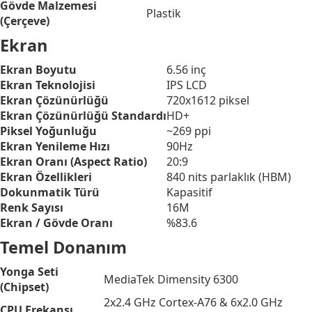
Gövde Malzemesi
Plastik
(Çerçeve)
Ekran
Ekran Boyutu
6.56 inç
Ekran Teknolojisi
IPS LCD
Ekran Çözünürlüğü
720x1612 piksel
Ekran Çözünürlüğü Standardı
HD+
Piksel Yoğunluğu
~269 ppi
Ekran Yenileme Hızı
90Hz
Ekran Oranı (Aspect Ratio)
20:9
Ekran Özellikleri
840 nits parlaklık (HBM)
Dokunmatik Türü
Kapasitif
Renk Sayısı
16M
Ekran / Gövde Oranı
%83.6
Temel Donanım
Yonga Seti
MediaTek Dimensity 6300
(Chipset)
2x2.4 GHz Cortex-A76 & 6x2.0 GHz
CPU Frekansı