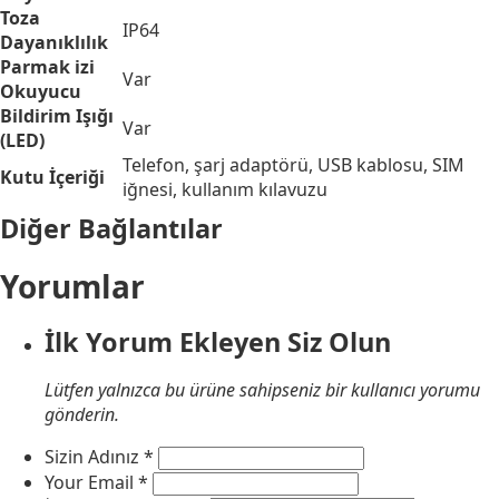
Toza
IP64
Dayanıklılık
Parmak izi
Var
Okuyucu
Bildirim Işığı
Var
(LED)
Telefon, şarj adaptörü, USB kablosu, SIM
Kutu İçeriği
iğnesi, kullanım kılavuzu
Diğer Bağlantılar
Yorumlar
İlk Yorum Ekleyen Siz Olun
Lütfen yalnızca bu ürüne sahipseniz bir kullanıcı yorumu
gönderin.
Sizin Adınız
*
Your Email
*