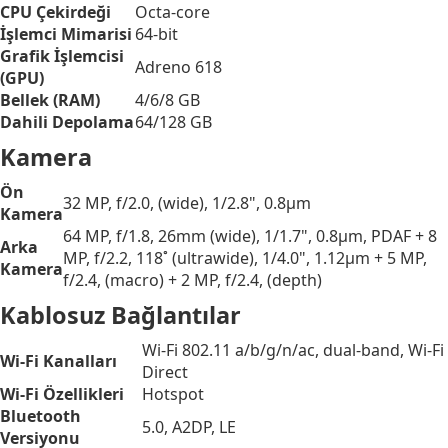
CPU Çekirdeği
Octa-core
İşlemci Mimarisi
64-bit
Grafik İşlemcisi
Adreno 618
(GPU)
Bellek (RAM)
4/6/8 GB
Dahili Depolama
64/128 GB
Kamera
Ön
32 MP, f/2.0, (wide), 1/2.8", 0.8µm
Kamera
64 MP, f/1.8, 26mm (wide), 1/1.7", 0.8µm, PDAF + 8
Arka
MP, f/2.2, 118˚ (ultrawide), 1/4.0", 1.12µm + 5 MP,
Kamera
f/2.4, (macro) + 2 MP, f/2.4, (depth)
Kablosuz Bağlantılar
Wi-Fi 802.11 a/b/g/n/ac, dual-band, Wi-Fi
Wi-Fi Kanalları
Direct
Wi-Fi Özellikleri
Hotspot
Bluetooth
5.0, A2DP, LE
Versiyonu