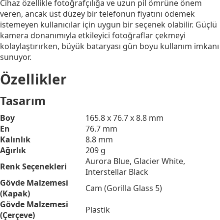
Cihaz özellikle fotoğrafçılığa ve uzun pil ömrüne önem
veren, ancak üst düzey bir telefonun fiyatını ödemek
istemeyen kullanıcılar için uygun bir seçenek olabilir. Güçlü
kamera donanımıyla etkileyici fotoğraflar çekmeyi
kolaylaştırırken, büyük bataryası gün boyu kullanım imkanı
sunuyor.
Özellikler
Tasarım
Boy
165.8 x 76.7 x 8.8 mm
En
76.7 mm
Kalınlık
8.8 mm
Ağırlık
209 g
Aurora Blue, Glacier White,
Renk Seçenekleri
Interstellar Black
Gövde Malzemesi
Cam (Gorilla Glass 5)
(Kapak)
Gövde Malzemesi
Plastik
(Çerçeve)