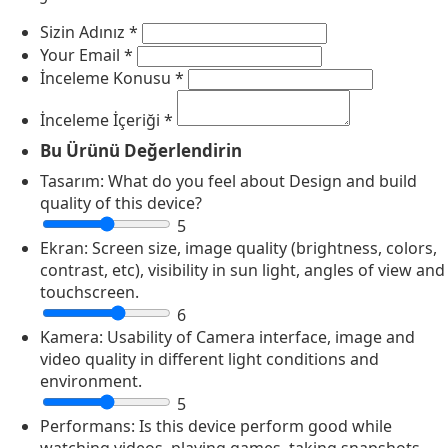
Sizin Adınız
*
Your Email
*
İnceleme Konusu
*
İnceleme İçeriği
*
Bu Ürünü Değerlendirin
Tasarım:
What do you feel about Design and build
quality of this device?
5
Ekran:
Screen size, image quality (brightness, colors,
contrast, etc), visibility in sun light, angles of view and
touchscreen.
6
Kamera:
Usability of Camera interface, image and
video quality in different light conditions and
environment.
5
Performans:
Is this device perform good while