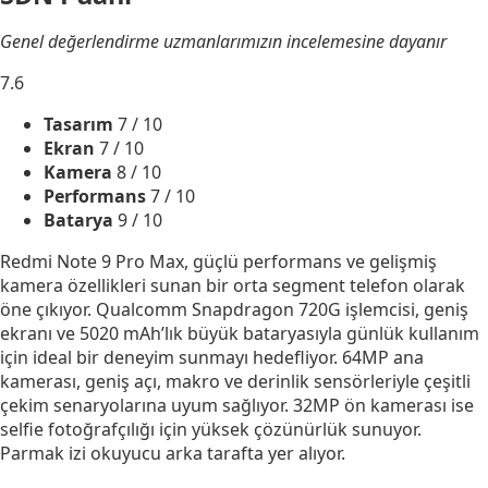
Genel değerlendirme uzmanlarımızın incelemesine dayanır
7.6
Tasarım
7
/ 10
Ekran
7
/ 10
Kamera
8
/ 10
Performans
7
/ 10
Batarya
9
/ 10
Redmi Note 9 Pro Max, güçlü performans ve gelişmiş
kamera özellikleri sunan bir orta segment telefon olarak
öne çıkıyor. Qualcomm Snapdragon 720G işlemcisi, geniş
ekranı ve 5020 mAh’lık büyük bataryasıyla günlük kullanım
için ideal bir deneyim sunmayı hedefliyor. 64MP ana
kamerası, geniş açı, makro ve derinlik sensörleriyle çeşitli
çekim senaryolarına uyum sağlıyor. 32MP ön kamerası ise
selfie fotoğrafçılığı için yüksek çözünürlük sunuyor.
Parmak izi okuyucu arka tarafta yer alıyor.