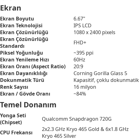
Ekran
Ekran Boyutu
6.67"
Ekran Teknolojisi
IPS LCD
Ekran Çözünürlüğü
1080 x 2400 pixels
Ekran Çözünürlüğü
FHD+
Standardı
Piksel Yoğunluğu
~395 ppi
Ekran Yenileme Hızı
60Hz
Ekran Oranı (Aspect Ratio)
20:9
Ekran Dayanıklılığı
Corning Gorilla Glass 5
Dokunmatik Türü
Kapasitif, çoklu dokunmatik
Renk Sayısı
16 milyon
Ekran / Gövde Oranı
~84%
Temel Donanım
Yonga Seti
Qualcomm Snapdragon 720G
(Chipset)
2x2.3 GHz Kryo 465 Gold & 6x1.8 GHz
CPU Frekansı
Kryo 465 Silver