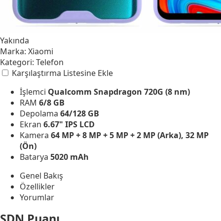
Yakında
Marka:
Xiaomi
Kategori:
Telefon
Karşılaştırma Listesine Ekle
İşlemci
Qualcomm Snapdragon 720G (8 nm)
RAM
6/8 GB
Depolama
64/128 GB
Ekran
6.67" IPS LCD
Kamera
64 MP + 8 MP + 5 MP + 2 MP (Arka), 32 MP
(Ön)
Batarya
5020 mAh
Genel Bakış
Özellikler
Yorumlar
SDN Puanı