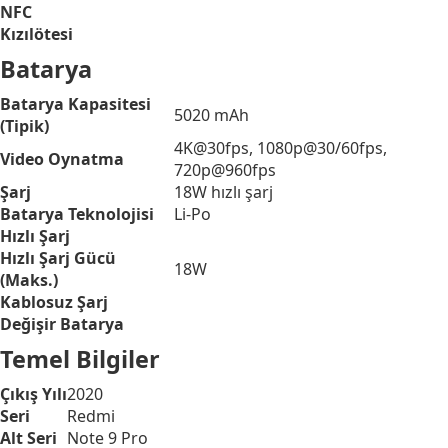
NFC
Kızılötesi
Batarya
Batarya Kapasitesi
5020 mAh
(Tipik)
4K@30fps, 1080p@30/60fps,
Video Oynatma
720p@960fps
Şarj
18W hızlı şarj
Batarya Teknolojisi
Li-Po
Hızlı Şarj
Hızlı Şarj Gücü
18W
(Maks.)
Kablosuz Şarj
Değişir Batarya
Temel Bilgiler
Çıkış Yılı
2020
Seri
Redmi
Alt Seri
Note 9 Pro