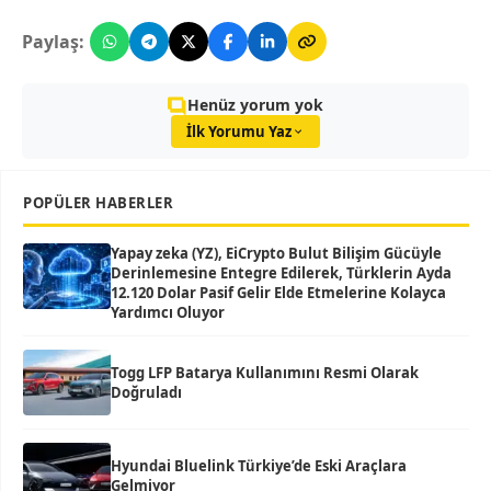
Paylaş:
Henüz yorum yok
İlk Yorumu Yaz
POPÜLER HABERLER
Yapay zeka (YZ), EiCrypto Bulut Bilişim Gücüyle
Derinlemesine Entegre Edilerek, Türklerin Ayda
12.120 Dolar Pasif Gelir Elde Etmelerine Kolayca
Yardımcı Oluyor
Togg LFP Batarya Kullanımını Resmi Olarak
Doğruladı
Hyundai Bluelink Türkiye’de Eski Araçlara
Gelmiyor