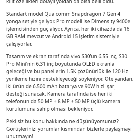
kilit özellikleri dolaylı yoldan da olsa belli oldu.
Standart model Qualcomm Snapdragon 7 Gen 4
yonga setiyle geliyor. Pro modeli ise Dimensity 9400e
işlemcisinden güç alıyor. Ayrıca, her iki cihazda da 16
GB RAM mevcut ve Android 15 işletim sistemiyle
çalışıyorlar.
Tasarım ve ekran tarafında vivo S30’un 6.55 inç, S30
Pro Mini’nin 6.31 inç boyutunda OLED ekranla
geleceği ve bu panellerin 1.5K çözünürlük ile 120 Hz
yenileme hızını destekleyeceği söyleniyor. Öte yandan,
iki ürün de 6.500 mAh batarya ve 90W hızlı şarj
desteği sunacak. Kamera tarafında ise her iki
telefonun da 50 MP + 8 MP + 50 MP üçlü kamera
kurulumuna sahip olması bekleniyor.
Peki siz bu konu hakkında ne düşünüyorsunuz?
Görüşlerinizi yorumlar kısmından bizlerle paylaşmayı
unutmayın!