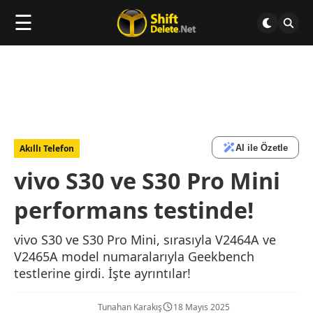
☰
AI ile Özetle
Akıllı Telefon
vivo S30 ve S30 Pro Mini
performans testinde!
vivo S30 ve S30 Pro Mini, sırasıyla V2464A ve
V2465A model numaralarıyla Geekbench
testlerine girdi. İşte ayrıntılar!
Tunahan Karakış
18 Mayıs 2025