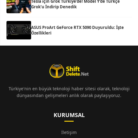
Tesla için Grok Türkiye’de! Model Y’de Türkçe
Grok’u İndirip Denedik
ASUS ProArt GeForce RTX 5090 Duyuruldu: İşte
Özellikleri
Türkiye'nin en büyük teknoloji haber sitesi olarak, teknoloji
dünyasından gelişmeleri anlık olarak paylaşıyoruz.
KURUMSAL
İletişim